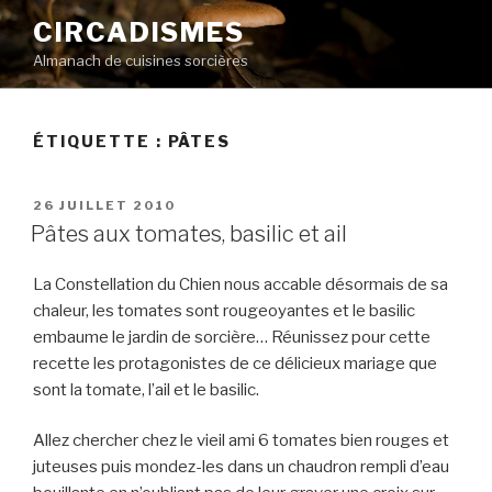
Aller
CIRCADISMES
au
Almanach de cuisines sorcières
contenu
principal
ÉTIQUETTE :
PÂTES
PUBLIÉ
26 JUILLET 2010
LE
Pâtes aux tomates, basilic et ail
La Constellation du Chien nous accable désormais de sa
chaleur, les tomates sont rougeoyantes et le basilic
embaume le jardin de sorcière… Réunissez pour cette
recette les protagonistes de ce délicieux mariage que
sont la tomate, l’ail et le basilic.
Allez chercher chez le vieil ami 6 tomates bien rouges et
juteuses puis mondez-les dans un chaudron rempli d’eau