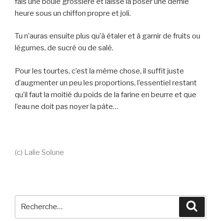
fais une boule grossière et laisse la poser une demie
heure sous un chiffon propre et joli.
Tu n’auras ensuite plus qu’à étaler et à garnir de fruits ou
légumes, de sucré ou de salé.
Pour les tourtes, c’est la même chose, il suffit juste
d’augmenter un peu les proportions, l’essentiel restant
qu’il faut la moitié du poids de la farine en beurre et que
l’eau ne doit pas noyer la pâte…
(c) Lalie Solune
Recherche
Reche
pour