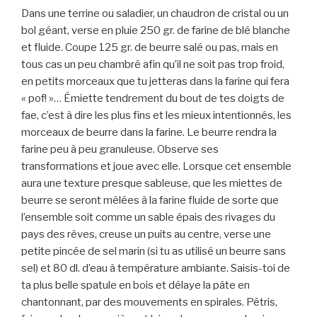
Dans une terrine ou saladier, un chaudron de cristal ou un
bol géant, verse en pluie 250 gr. de farine de blé blanche
et fluide. Coupe 125 gr. de beurre salé ou pas, mais en
tous cas un peu chambré afin qu’il ne soit pas trop froid,
en petits morceaux que tu jetteras dans la farine qui fera
« pof! »… Émiette tendrement du bout de tes doigts de
fae, c’est à dire les plus fins et les mieux intentionnés, les
morceaux de beurre dans la farine. Le beurre rendra la
farine peu à peu granuleuse. Observe ses
transformations et joue avec elle. Lorsque cet ensemble
aura une texture presque sableuse, que les miettes de
beurre se seront mêlées à la farine fluide de sorte que
l’ensemble soit comme un sable épais des rivages du
pays des rêves, creuse un puits au centre, verse une
petite pincée de sel marin (si tu as utilisé un beurre sans
sel) et 80 dl. d’eau à température ambiante. Saisis-toi de
ta plus belle spatule en bois et délaye la pâte en
chantonnant, par des mouvements en spirales. Pétris,