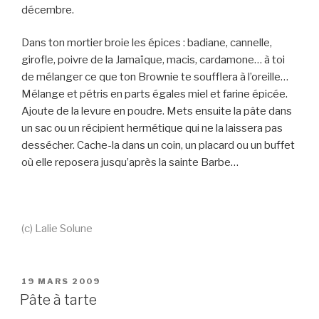
décembre.
Dans ton mortier broie les épices : badiane, cannelle,
girofle, poivre de la Jamaïque, macis, cardamone… à toi
de mélanger ce que ton Brownie te soufflera à l’oreille…
Mélange et pétris en parts égales miel et farine épicée.
Ajoute de la levure en poudre. Mets ensuite la pâte dans
un sac ou un récipient hermétique qui ne la laissera pas
dessécher. Cache-la dans un coin, un placard ou un buffet
où elle reposera jusqu’après la sainte Barbe…
(c) Lalie Solune
PUBLIÉ
19 MARS 2009
LE
Pâte à tarte