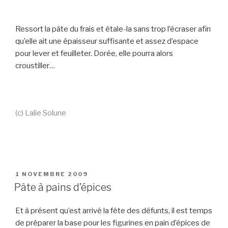
Ressort la pâte du frais et étale-la sans trop l’écraser afin
qu’elle ait une épaisseur suffisante et assez d’espace
pour lever et feuilleter. Dorée, elle pourra alors
croustiller…
(c) Lalie Solune
PUBLIÉ
1 NOVEMBRE 2009
LE
Pâte à pains d’épices
Et à présent qu’est arrivé la fête des défunts, il est temps
de préparer la base pour les figurines en pain d’épices de