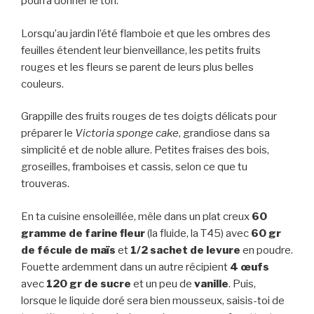
pourra donner le ton.
Lorsqu’au jardin l’été flamboie et que les ombres des
feuilles étendent leur bienveillance, les petits fruits
rouges et les fleurs se parent de leurs plus belles
couleurs.
Grappille des fruits rouges de tes doigts délicats pour
préparer le
Victoria sponge cake
, grandiose dans sa
simplicité et de noble allure. Petites fraises des bois,
groseilles, framboises et cassis, selon ce que tu
trouveras.
En ta cuisine ensoleillée, mêle dans un plat creux
60
gramme de farine fleur
(la fluide, la T45) avec
60 gr
de fécule de maïs
et
1/2 sachet de levure
en poudre.
Fouette ardemment dans un autre récipient
4 œufs
avec
120 gr de sucre
et un peu de
vanille
. Puis,
lorsque le liquide doré sera bien mousseux, saisis-toi de