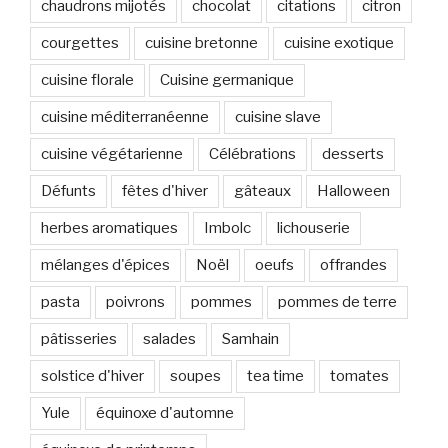
chaudrons mijotés
chocolat
citations
citron
courgettes
cuisine bretonne
cuisine exotique
cuisine florale
Cuisine germanique
cuisine méditerranéenne
cuisine slave
cuisine végétarienne
Célébrations
desserts
Défunts
fêtes d'hiver
gâteaux
Halloween
herbes aromatiques
Imbolc
lichouserie
mélanges d'épices
Noël
oeufs
offrandes
pasta
poivrons
pommes
pommes de terre
pâtisseries
salades
Samhain
solstice d'hiver
soupes
tea time
tomates
Yule
équinoxe d'automne