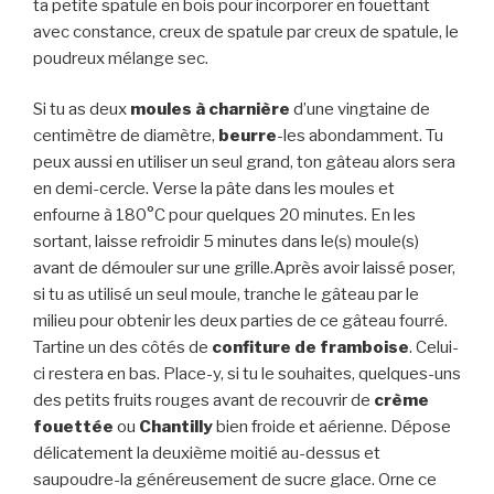
ta petite spatule en bois pour incorporer en fouettant
avec constance, creux de spatule par creux de spatule, le
poudreux mélange sec.
Si tu as deux
moules à charnière
d’une vingtaine de
centimètre de diamètre,
beurre
-les abondamment. Tu
peux aussi en utiliser un seul grand, ton gâteau alors sera
en demi-cercle. Verse la pâte dans les moules et
enfourne à 180°C pour quelques 20 minutes. En les
sortant, laisse refroidir 5 minutes dans le(s) moule(s)
avant de démouler sur une grille.Après avoir laissé poser,
si tu as utilisé un seul moule, tranche le gâteau par le
milieu pour obtenir les deux parties de ce gâteau fourré.
Tartine un des côtés de
confiture de framboise
. Celui-
ci restera en bas. Place-y, si tu le souhaites, quelques-uns
des petits fruits rouges avant de recouvrir de
crème
fouettée
ou
Chantilly
bien froide et aérienne. Dépose
délicatement la deuxième moitié au-dessus et
saupoudre-la généreusement de sucre glace. Orne ce