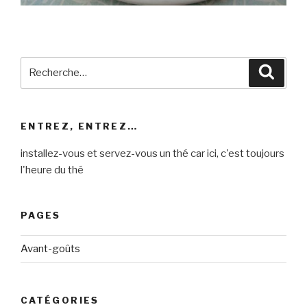
Recherche
Reche
pour
:
ENTREZ, ENTREZ…
installez-vous et servez-vous un thé car ici, c'est toujours
l'heure du thé
PAGES
Avant-goûts
CATÉGORIES