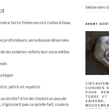
Sabtan
dans
G
ga
bre terre tirées seront cuites à l’eau,
AVANT-GOÛ
des profondeurs, sera dessus déversée.
de les solaires reflets leur sera mêlée.
ssé.
rotéger.
CIRCADIS
rir, pétrir et repétrir.
CUISINES 
POUR REM
TERRE ET
u droite? à toi de choisir) un peu de
SAISONS
n’ignorant pas ce qu’elle fait, roulera
MOUVEME