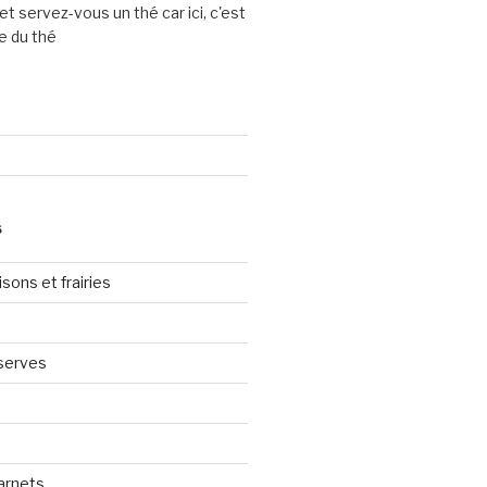
et servez-vous un thé car ici, c'est
e du thé
S
sons et frairies
serves
arnets