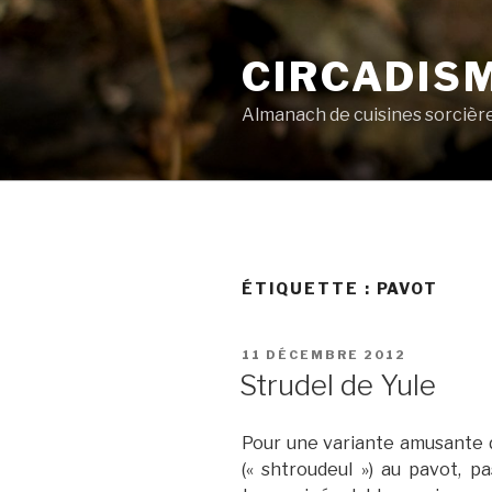
Aller
au
CIRCADIS
contenu
principal
Almanach de cuisines sorcièr
ÉTIQUETTE :
PAVOT
PUBLIÉ
11 DÉCEMBRE 2012
LE
Strudel de Yule
Pour une variante amusante d
(« shtroudeul ») au pavot, 