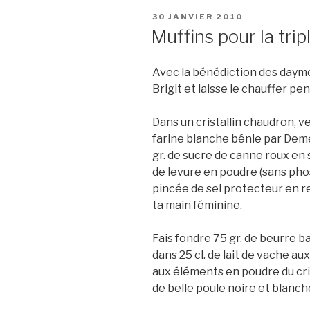
PUBLIÉ
30 JANVIER 2010
LE
Muffins pour la tri
Avec la bénédiction des daymo
Brigit et laisse le chauffer pe
Dans un cristallin chaudron, v
farine blanche bénie par Deme
gr. de sucre de canne roux en 
de levure en poudre (sans pho
pincée de sel protecteur en r
ta main féminine.
Fais fondre 75 gr. de beurre b
dans 25 cl. de lait de vache a
aux éléments en poudre du cri
de belle poule noire et blanch