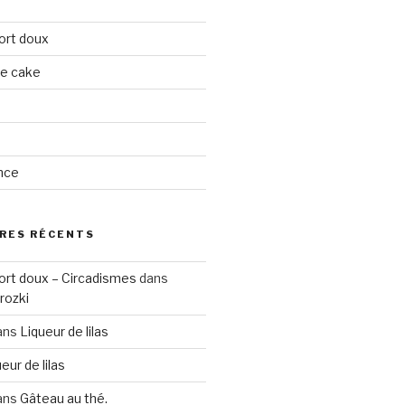
ort doux
ge cake
nce
RES RÉCENTS
ort doux – Circadismes
dans
rozki
ans
Liqueur de lilas
eur de lilas
ans
Gâteau au thé.