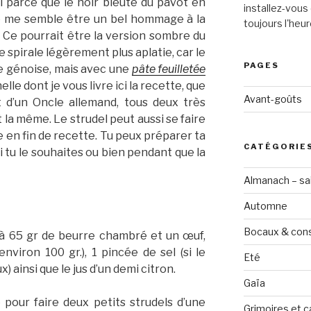
i parce que le noir bleuté du pavot en
installez-vous 
re me semble être un bel hommage à la
toujours l'heur
. Ce pourrait être la version sombre du
e spirale légèrement plus aplatie, car le
PAGES
ne génoise, mais avec une
pâte feuilletée
lle dont je vous livre ici la recette, que
Avant-goûts
t d’un Oncle allemand, tous deux très
t la même. Le strudel peut aussi se faire
te en fin de recette. Tu peux préparer ta
CATÉGORIE
 tu le souhaites ou bien pendant que la
Almanach – sai
Automne
Bocaux & con
e à 65 gr de beurre chambré et un œuf,
nviron 100 gr.), 1 pincée de sel (si le
Eté
x) ainsi que le jus d’un demi citron.
Gaïa
 pour faire deux petits strudels d’une
Grimoires et c