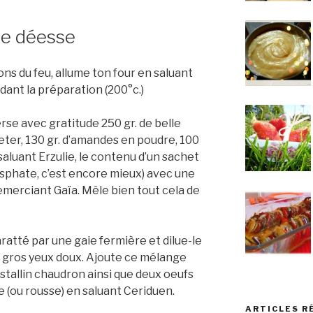
ple déesse
ns du feu, allume ton four en saluant
ndant la préparation (200°c.)
erse avec gratitude 250 gr. de belle
ter, 130 gr. d’amandes en poudre, 100
saluant Erzulie, le contenu d’un sachet
sphate, c’est encore mieux) avec une
emerciant Gaïa. Mêle bien tout cela de
aratté par une gaie fermière et dilue-le
ux gros yeux doux. Ajoute ce mélange
stallin chaudron ainsi que deux oeufs
e (ou rousse) en saluant Ceriduen.
ARTICLES R