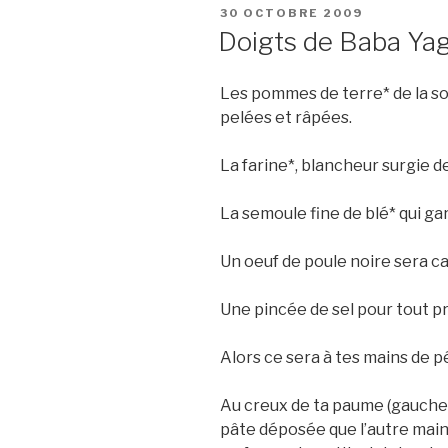
PUBLIÉ
30 OCTOBRE 2009
LE
Doigts de Baba Ya
Les pommes de terre* de la som
pelées et râpées.
La farine*, blancheur surgie 
La semoule fine de blé* qui gar
Un oeuf de poule noire sera ca
Une pincée de sel pour tout p
Alors ce sera à tes mains de pét
Au creux de ta paume (gauche o
pâte déposée que l’autre main, 