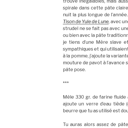
trouve inégalables, mais auss
spirale dans cette pâte clai
nuit la plus longue de l’année
Tison de Yule de Lune
, avec un
strudel ne se fait pas avec u
ou bien avec la pâte traditionne
je tiens d’une Mère slave e
sympathiques et qui utilisaien
à la pomme, j’ajoute la varian
mouture de pavot à l’avance si
pâte pose.
***
Mêle 330 gr. de farine fluid
ajoute un verre d’eau tiède (e
beurre que tu as utilisé est dou
Tu auras alors assez de pâte