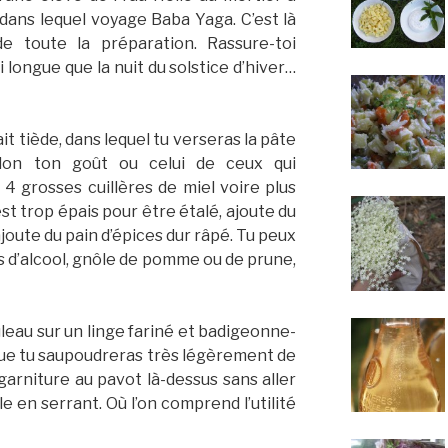
 dans lequel voyage Baba Yaga. C’est là
de toute la préparation. Rassure-toi
i longue que la nuit du solstice d’hiver…
ait tiède, dans lequel tu verseras la pâte
lon ton goût ou celui de ceux qui
4 grosses cuillères de miel voire plus
est trop épais pour être étalé, ajoute du
, ajoute du pain d’épices dur râpé. Tu peux
s d’alcool, gnôle de pomme ou de prune,
leau sur un linge fariné et badigeonne-
que tu saupoudreras très légèrement de
garniture au pavot là-dessus sans aller
le en serrant. Où l’on comprend l’utilité