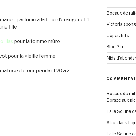
Bocaux de raif
amande parfumé à la fleur d’oranger et 1
Victoria spon
ne fille
Cèpes frits
e lilas
pour la femme mûre
Sloe Gin
ot pour la vieille femme
Nids d’abonda
 matrice du four pendant 20 à 25
COMMENTAI
Bocaux de raif
Borszc aux pie
Lalie Solune
d
Alice
dans
Liqu
Lalie Solune
d