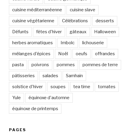
cuisine méditerranéenne
cuisine slave
cuisine végétarienne
Célébrations
desserts
Défunts
fêtes d'hiver
gâteaux
Halloween
herbes aromatiques
Imbolc
lichouserie
mélanges d'épices
Noël
oeufs
offrandes
pasta
poivrons
pommes
pommes de terre
pâtisseries
salades
Samhain
solstice d'hiver
soupes
tea time
tomates
Yule
équinoxe d'automne
équinoxe de printemps
PAGES