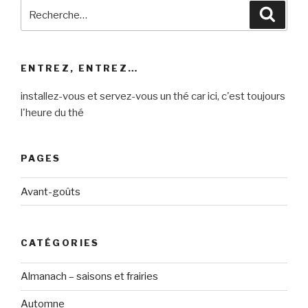
Recherche
Reche
pour
:
ENTREZ, ENTREZ…
installez-vous et servez-vous un thé car ici, c'est toujours
l'heure du thé
PAGES
Avant-goûts
CATÉGORIES
Almanach – saisons et frairies
Automne