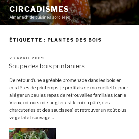
Aller
CIRCADISMES
au
Almanach de cuisines sorcières
contenu
principal
ÉTIQUETTE :
PLANTES DES BOIS
PUBLIÉ
23 AVRIL 2009
LE
Soupe des bois printaniers
De retour d’une agréable promenade dans les bois en
ces fêtes de printemps, je profitais de ma cueillette pour
alléger un peu les repas de retrouvailles familiales (car le
Vieux, mi-ours mi-sanglier est le roi du pâté, des
charcuteries et des saucisses) et retrouver un goût plus
végétal et sauvage…