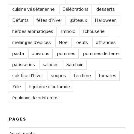
cuisine végétarienne
Célébrations
desserts
Défunts
fêtes d'hiver
gâteaux
Halloween
herbes aromatiques
Imbolc
lichouserie
mélanges d'épices
Noël
oeufs
offrandes
pasta
poivrons
pommes
pommes de terre
pâtisseries
salades
Samhain
solstice d'hiver
soupes
tea time
tomates
Yule
équinoxe d'automne
équinoxe de printemps
PAGES
Avant-goûts