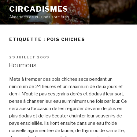
Aller
CIRCADISMES
au
Almanach de cuisines sorcières
contenu
principal
ÉTIQUETTE :
POIS CHICHES
PUBLIÉ
29 JUILLET 2009
LE
Houmous
Mets à tremper des pois chiches secs pendant un
minimum de 24 heures et un maximum de deux jours et
demi. N’oublie pas ces grains dorés et dodus à leur sort,
pense à changer leur eau au minimum une fois par jour. Ce
sera aussi l’occasion de les regarder devenir de plus en
plus dodus et de les écouter chuinter leur souvenirs de
pays ensoleillés. Ils iront ensuite dans une eau froide
nouvelle agrémentée de laurier, de thym ou de sarriette,