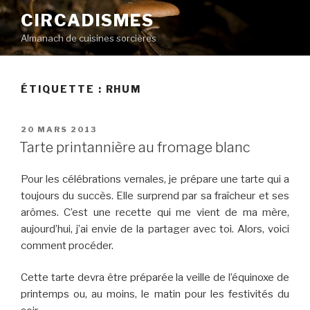
Aller
CIRCADISMES
au
Almanach de cuisines sorcières
contenu
principal
ÉTIQUETTE :
RHUM
PUBLIÉ
20 MARS 2013
LE
Tarte printannière au fromage blanc
Pour les célébrations vernales, je prépare une tarte qui a
toujours du succès. Elle surprend par sa fraîcheur et ses
arômes. C’est une recette qui me vient de ma mère,
aujourd’hui, j’ai envie de la partager avec toi. Alors, voici
comment procéder.
Cette tarte devra être préparée la veille de l’équinoxe de
printemps ou, au moins, le matin pour les festivités du