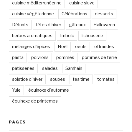
cuisine méditerranéenne
cuisine slave
cuisine végétarienne
Célébrations
desserts
Défunts
fêtes d'hiver
gâteaux
Halloween
herbes aromatiques
Imbolc
lichouserie
mélanges d'épices
Noël
oeufs
offrandes
pasta
poivrons
pommes
pommes de terre
pâtisseries
salades
Samhain
solstice d'hiver
soupes
tea time
tomates
Yule
équinoxe d'automne
équinoxe de printemps
PAGES