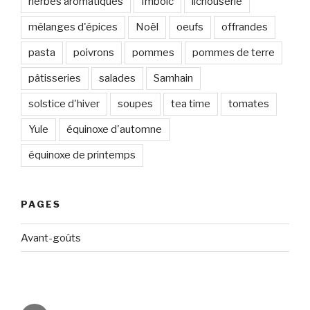
herbes aromatiques
Imbolc
lichouserie
mélanges d'épices
Noël
oeufs
offrandes
pasta
poivrons
pommes
pommes de terre
pâtisseries
salades
Samhain
solstice d'hiver
soupes
tea time
tomates
Yule
équinoxe d'automne
équinoxe de printemps
PAGES
Avant-goûts