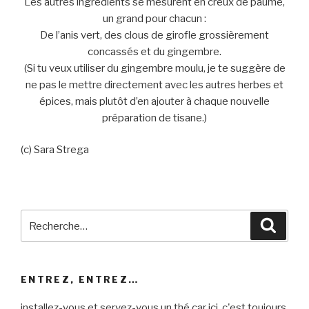
Les autres ingrédients se mesurent en creux de paume,
un grand pour chacun :
De l’anis vert, des clous de girofle grossièrement
concassés et du gingembre.
(Si tu veux utiliser du gingembre moulu, je te suggère de
ne pas le mettre directement avec les autres herbes et
épices, mais plutôt d’en ajouter à chaque nouvelle
préparation de tisane.)
(c) Sara Strega
Recherche
Reche
pour
:
ENTREZ, ENTREZ…
installez-vous et servez-vous un thé car ici, c'est toujours