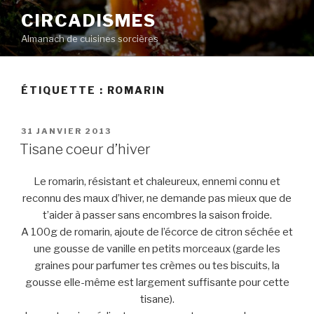
Aller
CIRCADISMES
au
Almanach de cuisines sorcières
contenu
principal
ÉTIQUETTE :
ROMARIN
PUBLIÉ
31 JANVIER 2013
LE
Tisane coeur d’hiver
Le romarin, résistant et chaleureux, ennemi connu et
reconnu des maux d’hiver, ne demande pas mieux que de
t’aider à passer sans encombres la saison froide.
A 100g de romarin, ajoute de l’écorce de citron séchée et
une gousse de vanille en petits morceaux (garde les
graines pour parfumer tes crèmes ou tes biscuits, la
gousse elle-même est largement suffisante pour cette
tisane).