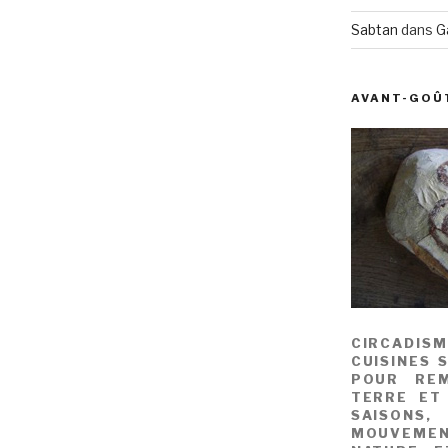
Sabtan
dans
G
AVANT-GOÛ
CIRCADIS
CUISINES 
POUR REM
TERRE ET
SAISONS
MOUVEME