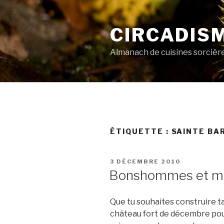
Aller
au
CIRCADIS
contenu
principal
Almanach de cuisines sorcièr
ÉTIQUETTE :
SAINTE BA
PUBLIÉ
3 DÉCEMBRE 2010
LE
Bonshommes et mai
Que tu souhaites construire t
château fort de décembre pour 