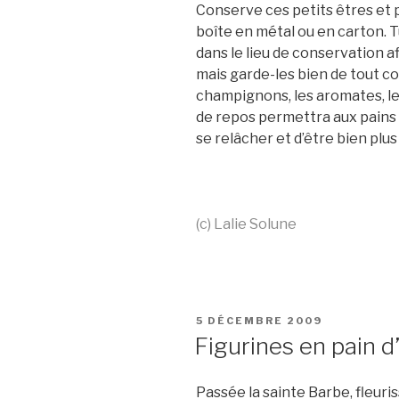
Conserve ces petits êtres et 
boîte en métal ou en carton. 
dans le lieu de conservation af
mais garde-les bien de tout con
champignons, les aromates, le
de repos permettra aux pains 
se relâcher et d’être bien plu
(c) Lalie Solune
PUBLIÉ
5 DÉCEMBRE 2009
LE
Figurines en pain d
Passée la sainte Barbe, fleuri