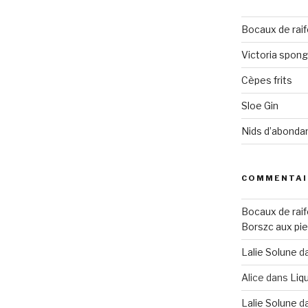
Bocaux de raif
Victoria spon
Cèpes frits
Sloe Gin
Nids d’abonda
COMMENTAI
Bocaux de raif
Borszc aux pie
Lalie Solune
d
Alice
dans
Liqu
Lalie Solune
d