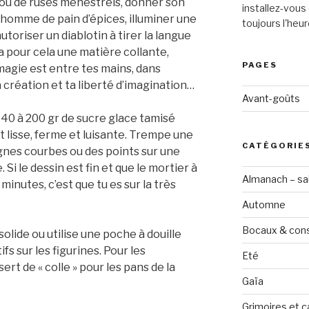
 ou de rusés ménestrels, donner son
installez-vous 
nhomme de pain d’épices, illuminer une
toujours l'heur
toriser un diablotin à tirer la langue
ra pour cela une matière collante,
PAGES
magie est entre tes mains, dans
a création et ta liberté d’imagination…
Avant-goûts
140 à 200 gr de sucre glace tamisé
it lisse, ferme et luisante. Trempe une
CATÉGORIE
ignes courbes ou des points sur une
 Si le dessin est fin et que le mortier à
Almanach – sai
nutes, c’est que tu es sur la très
Automne
Bocaux & con
olide ou utilise une poche à douille
fs sur les figurines. Pour les
Eté
ert de « colle » pour les pans de la
Gaïa
Grimoires et c