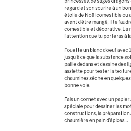
princesses, de sages dragons
regard et son sourire à un bo
étoile de Noël comestible ou au
avant d’être mangé, il te faud
comestible et décorative. La 
l’attention que tu porteras à l
Fouette un blanc d’oeuf avec 
jusqu’à ce que la substance so
paille dedans et dessine des l
assiette pour tester la texture.
chaumines sèche en quelques mi
bonne voie.
Fais un cornet avec un papier s
spéciale pour dessiner les moti
constructions, la préparation s
chaumière en pain d’épices…