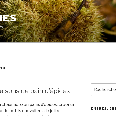
MES
es
RBE
Recherche
sons de pain d’épices
pour
:
a chaumière en pains d’épices, créer un
ENTREZ, EN
de petits chevaliers, de jolies