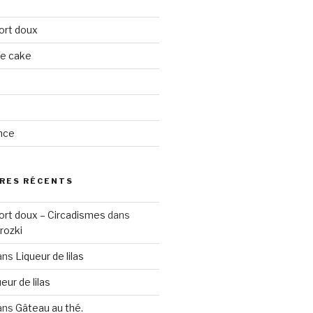
ort doux
ge cake
nce
RES RÉCENTS
ort doux – Circadismes
dans
rozki
ans
Liqueur de lilas
eur de lilas
ans
Gâteau au thé.