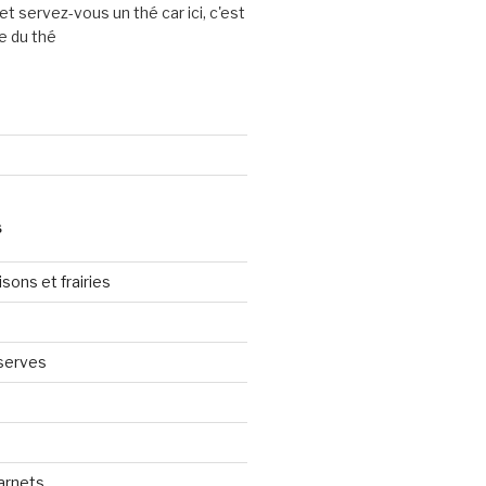
et servez-vous un thé car ici, c'est
e du thé
S
sons et frairies
serves
arnets