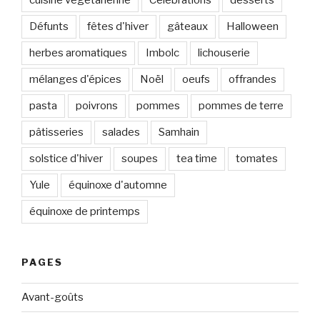
cuisine végétarienne
Célébrations
desserts
Défunts
fêtes d'hiver
gâteaux
Halloween
herbes aromatiques
Imbolc
lichouserie
mélanges d'épices
Noël
oeufs
offrandes
pasta
poivrons
pommes
pommes de terre
pâtisseries
salades
Samhain
solstice d'hiver
soupes
tea time
tomates
Yule
équinoxe d'automne
équinoxe de printemps
PAGES
Avant-goûts