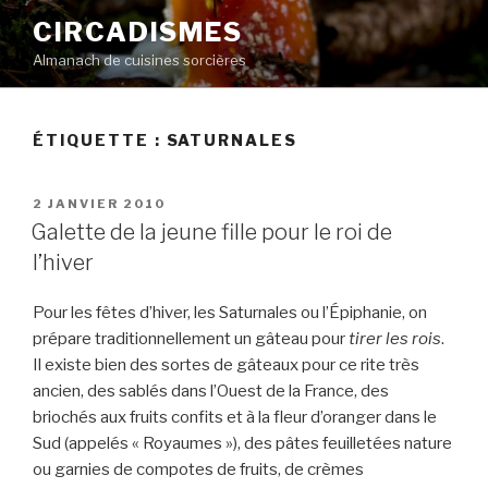
Aller
CIRCADISMES
au
Almanach de cuisines sorcières
contenu
principal
ÉTIQUETTE :
SATURNALES
PUBLIÉ
2 JANVIER 2010
LE
Galette de la jeune fille pour le roi de
l’hiver
Pour les fêtes d’hiver, les Saturnales ou l’Épiphanie, on
prépare traditionnellement un gâteau pour
tirer les rois
.
Il existe bien des sortes de gâteaux pour ce rite très
ancien, des sablés dans l’Ouest de la France, des
briochés aux fruits confits et à la fleur d’oranger dans le
Sud (appelés « Royaumes »), des pâtes feuilletées nature
ou garnies de compotes de fruits, de crèmes