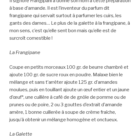
Il signore Frangipani a donné son nom à cette préparation
à base d’amande. Il est l’inventeur du parfum dit
frangipane qui servait surtout à parfumer les cuirs, les
gants des dames… Le plus de la galette à la frangipane, à
mon sens, c’est qu’elle sent bon mais qu’elle est de
surcroît comestible !
La Frangipane
Coupe en petits morceaux 100 gr. de beurre chambré et
ajoute 100 gr. de sucre roux en poudre. Malaxe bien le
mélange et sans t’arrêter ajoute 125 gr. d’amandes
moulues, puis en touillant ajoute un œuf entier et un jaune
d’œuf*, une cuillère à café de de gnôle de pomme ou de
prunes ou de poire, 2 ou 3 gouttes d’extrait d’amande
amère, 1 bonne cuillerée à soupe de crème fraîche,
jusqu’à obtenir un mélange homogène et onctueux.
La Galette