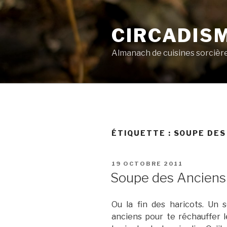
Aller
au
CIRCADIS
contenu
principal
Almanach de cuisines sorcièr
ÉTIQUETTE :
SOUPE DES
PUBLIÉ
19 OCTOBRE 2011
LE
Soupe des Anciens
Ou la fin des haricots. Un 
anciens pour te réchauffer l