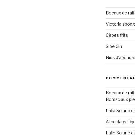
Bocaux de raif
Victoria spon
Cèpes frits
Sloe Gin
Nids d’abonda
COMMENTAI
Bocaux de raif
Borszc aux pie
Lalie Solune
d
Alice
dans
Liqu
Lalie Solune
d