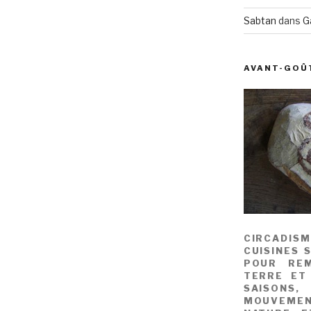
Sabtan
dans
G
AVANT-GOÛ
CIRCADIS
CUISINES 
POUR REM
TERRE ET
SAISONS
MOUVEME