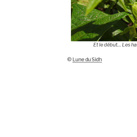
Et le début… Les har
©
Lune du Sidh