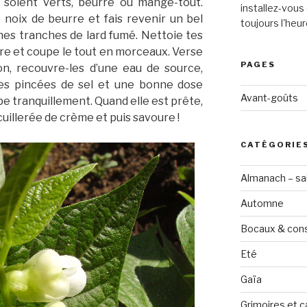
ls soient verts, beurre ou mange-tout.
installez-vous 
noix de beurre et fais revenir un bel
toujours l'heur
nes tranches de lard fumé. Nettoie tes
re et coupe le tout en morceaux. Verse
PAGES
n, recouvre-les d’une eau de source,
ques pincées de sel et une bonne dose
Avant-goûts
pe tranquillement. Quand elle est prête,
cuillerée de crème et puis savoure !
CATÉGORIE
Almanach – sai
Automne
Bocaux & con
Eté
Gaïa
Grimoires et c