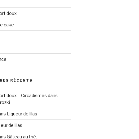
ort doux
ge cake
nce
RES RÉCENTS
ort doux – Circadismes
dans
rozki
ans
Liqueur de lilas
eur de lilas
ans
Gâteau au thé.