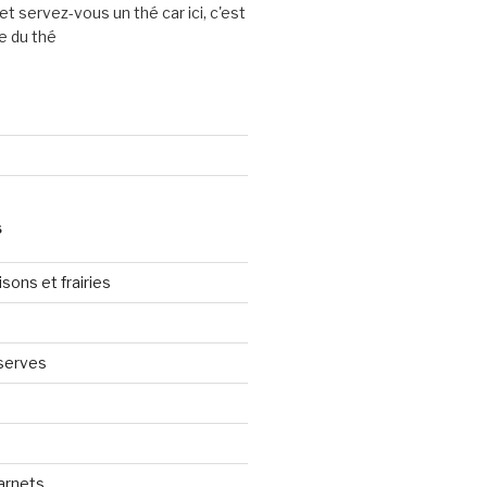
et servez-vous un thé car ici, c'est
e du thé
S
sons et frairies
serves
arnets