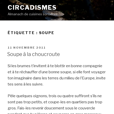
Aller
CIRCADISMES
au
Almanach de cuisines sorcières
contenu
principal
ÉTIQUETTE :
SOUPE
PUBLIÉ
11 NOVEMBRE 2011
LE
Soupe à la choucroute
Si les brumes t’invitent à te blottir en bonne compagnie
et à te réchauffer d’une bonne soupe, si elle font voyager
ton imaginaire dans les terres du milieu de l’Europe, invite
tes sens à les suivre.
Pèle quelques oignons, trois ou quatre suffiront s’ils ne
sont pas trop petits, et coupe-les en quartiers pas trop
gros. Fais-les revenir doucement sous le couvercle