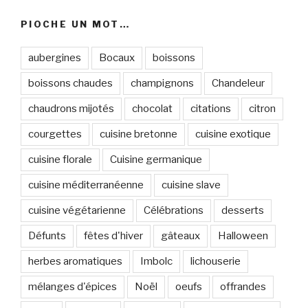
PIOCHE UN MOT…
aubergines
Bocaux
boissons
boissons chaudes
champignons
Chandeleur
chaudrons mijotés
chocolat
citations
citron
courgettes
cuisine bretonne
cuisine exotique
cuisine florale
Cuisine germanique
cuisine méditerranéenne
cuisine slave
cuisine végétarienne
Célébrations
desserts
Défunts
fêtes d'hiver
gâteaux
Halloween
herbes aromatiques
Imbolc
lichouserie
mélanges d'épices
Noël
oeufs
offrandes