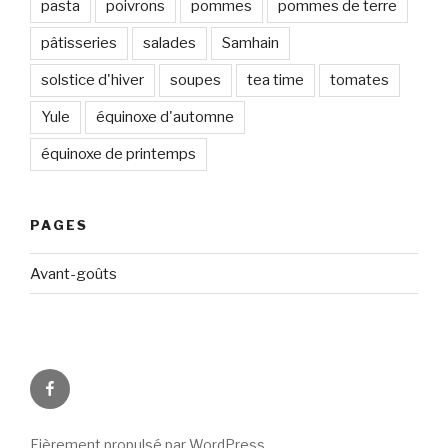
pasta
poivrons
pommes
pommes de terre
pâtisseries
salades
Samhain
solstice d'hiver
soupes
tea time
tomates
Yule
équinoxe d'automne
équinoxe de printemps
PAGES
Avant-goûts
Circadismes
sur
FB
Fièrement propulsé par WordPress