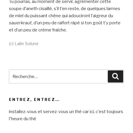
Tu pourras, au moment de servir, agrémenter cette
soupe d’aneth cisaillé, s’il t’en reste, de quelques larmes
de miel du puissant chêne qui adouciront l’aigreur du
sauerkraut
, d’un peu de raifort râpé si ton goût t’y porte
et d’un peu de crème fraîche.
(c) Lalie Solune
Recherche
Reche
pour
:
ENTREZ, ENTREZ…
installez-vous et servez-vous un thé car ici, c'est toujours
l'heure du thé