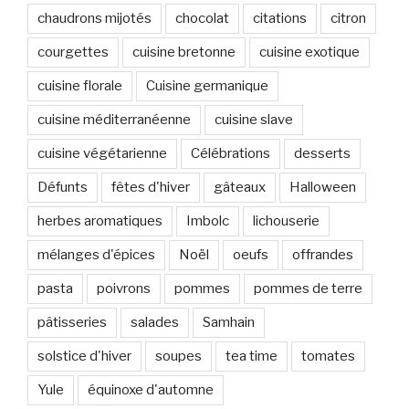
chaudrons mijotés
chocolat
citations
citron
courgettes
cuisine bretonne
cuisine exotique
cuisine florale
Cuisine germanique
cuisine méditerranéenne
cuisine slave
cuisine végétarienne
Célébrations
desserts
Défunts
fêtes d'hiver
gâteaux
Halloween
herbes aromatiques
Imbolc
lichouserie
mélanges d'épices
Noël
oeufs
offrandes
pasta
poivrons
pommes
pommes de terre
pâtisseries
salades
Samhain
solstice d'hiver
soupes
tea time
tomates
Yule
équinoxe d'automne