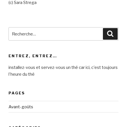
(c) Sara Strega
Recherche
Reche
pour
:
ENTREZ, ENTREZ…
installez-vous et servez-vous un thé car ici, c'est toujours
l'heure du thé
PAGES
Avant-goûts