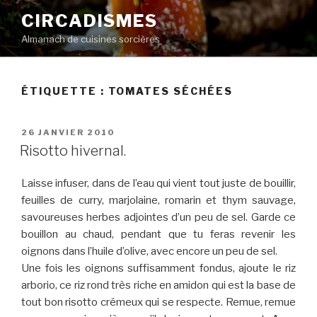
Aller
CIRCADISMES
au
Almanach de cuisines sorcières
contenu
principal
ÉTIQUETTE :
TOMATES SÉCHÉES
PUBLIÉ
26 JANVIER 2010
LE
Risotto hivernal.
Laisse infuser, dans de l’eau qui vient tout juste de bouillir,
feuilles de curry, marjolaine, romarin et thym sauvage,
savoureuses herbes adjointes d’un peu de sel. Garde ce
bouillon au chaud, pendant que tu feras revenir les
oignons dans l’huile d’olive, avec encore un peu de sel.
Une fois les oignons suffisamment fondus, ajoute le riz
arborio, ce riz rond très riche en amidon qui est la base de
tout bon risotto crémeux qui se respecte. Remue, remue