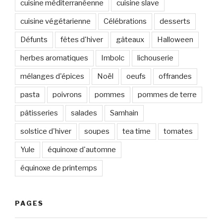
cuisine méditerranéenne
cuisine slave
cuisine végétarienne
Célébrations
desserts
Défunts
fêtes d'hiver
gâteaux
Halloween
herbes aromatiques
Imbolc
lichouserie
mélanges d'épices
Noël
oeufs
offrandes
pasta
poivrons
pommes
pommes de terre
pâtisseries
salades
Samhain
solstice d'hiver
soupes
tea time
tomates
Yule
équinoxe d'automne
équinoxe de printemps
PAGES