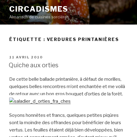
Aller
CIRCADISMES
au
Almanach de cuisines sorcières
contenu
principal
ÉTIQUETTE :
VERDURES PRINTANIÈRES
PUBLIÉ
11 AVRIL 2010
LE
Quiche aux orties
De cette belle ballade printanière, à défaut de morilles,
quelques belles rencontres m’ont enchantée et me voilà
de retour avec un bon gros bouquet d’orties de la forêt.
Soyons honnêtes et francs, quelques petites piqûres
sont la moindre des offrandes pour bénéficier de leurs
vertus. Les feuilles étaient déjà bien développées, bien