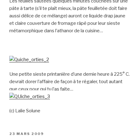
Les feuilles sautées quelques minutes couchées sur une
pâte à tarte (s’il te plaît mieux, la pâte feuilletée doit faire
aussi délice de ce mélange) auront ce liquide drap jaune
et claire couverture de fromage râpé pour leur sieste
métamorphique dans l’athanor de la cuisine…
Une petite sieste printanière d’une demie heure à 225° C.
devrait dorer l’affaire de façon à te régaler, tout autant
que ceux pour qui tu l’as faite…
(c) Lalie Solune
PUBLIÉ
23 MARS 2009
LE