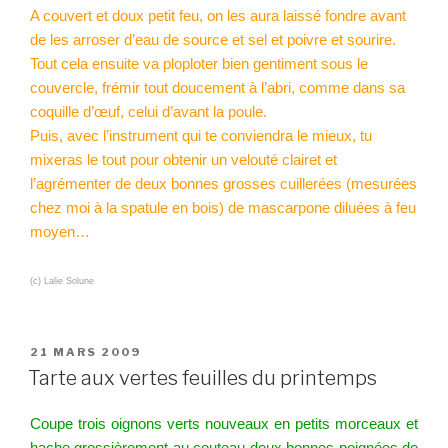
A couvert et doux petit feu, on les aura laissé fondre avant
de les arroser d’eau de source et sel et poivre et sourire.
Tout cela ensuite va ploploter bien gentiment sous le
couvercle, frémir tout doucement à l’abri, comme dans sa
coquille d’œuf, celui d’avant la poule.
Puis, avec l’instrument qui te conviendra le mieux, tu
mixeras le tout pour obtenir un velouté clairet et
l’agrémenter de deux bonnes grosses cuillerées (mesurées
chez moi à la spatule en bois)
de mascarpone
diluées à feu
moyen…
(c) Lalie Solune
PUBLIÉ
21 MARS 2009
LE
Tarte aux vertes feuilles du printemps
Coupe trois oignons verts nouveaux en petits morceaux et
hache grossièrement au couteau deux bonnes poignées de