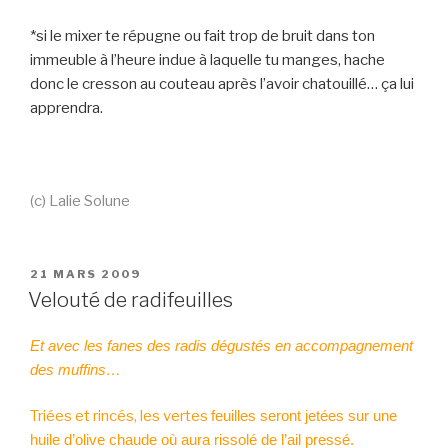
*si le mixer te répugne ou fait trop de bruit dans ton
immeuble à l’heure indue à laquelle tu manges, hache
donc le cresson au couteau après l’avoir chatouillé… ça lui
apprendra.
(c) Lalie Solune
PUBLIÉ
21 MARS 2009
LE
Velouté de radifeuilles
Et avec les fanes des radis dégustés en accompagnement
des muffins…
Triées et rincés, les vertes
feuilles
seront jetées sur une
huile d’olive chaude où aura rissolé de l’ail pressé.