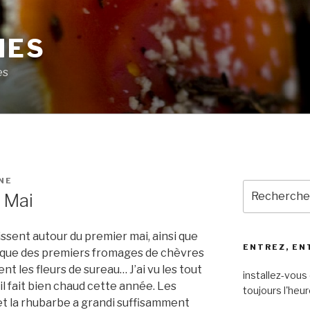
MES
es
NE
Recherche
 Mai
pour
:
issent autour du premier mai, ainsi que
ENTREZ, EN
poque des premiers fromages de chèvres
t les fleurs de sureau… J’ai vu les tout
installez-vous 
il fait bien chaud cette année. Les
toujours l'heur
 et la rhubarbe a grandi suffisamment