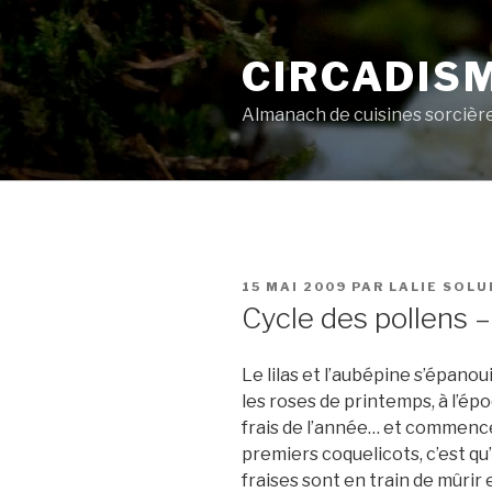
Aller
au
CIRCADIS
contenu
principal
Almanach de cuisines sorcièr
PUBLIÉ
15 MAI 2009
PAR
LALIE SOLU
LE
Cycle des pollens –
Le lilas et l’aubépine s’épanou
les roses de printemps, à l’é
frais de l’année… et commencen
premiers coquelicots, c’est qu’
fraises sont en train de mûrir