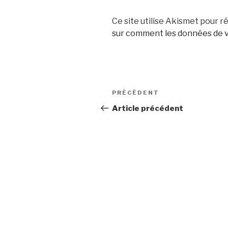
Ce site utilise Akismet pour ré
sur comment les données de v
Navigation
Article
PRÉCÉDENT
de
précédent
Article précédent
l’article