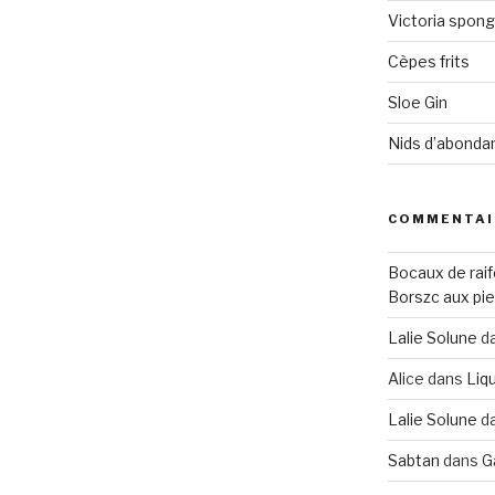
Victoria spon
Cèpes frits
Sloe Gin
Nids d’abonda
COMMENTAI
Bocaux de raif
Borszc aux pie
Lalie Solune
d
Alice
dans
Liqu
Lalie Solune
d
Sabtan
dans
G