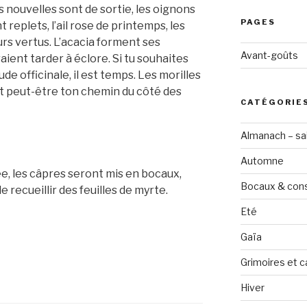
s nouvelles sont de sortie, les oignons
PAGES
eplets, l’ail rose de printemps, les
urs vertus. L’acacia forment ses
Avant-goûts
aient tarder à éclore. Si tu souhaites
e officinale, il est temps. Les morilles
t peut-être ton chemin du côté des
CATÉGORIE
Almanach – sai
Automne
ée, les câpres seront mis en bocaux,
Bocaux & con
de recueillir des feuilles de myrte.
Eté
Gaïa
Grimoires et c
Hiver