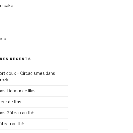
ge cake
nce
RES RÉCENTS
ort doux – Circadismes
dans
rozki
ans
Liqueur de lilas
eur de lilas
ans
Gâteau au thé.
âteau au thé.