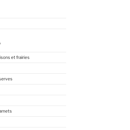
S
sons et frairies
serves
arnets