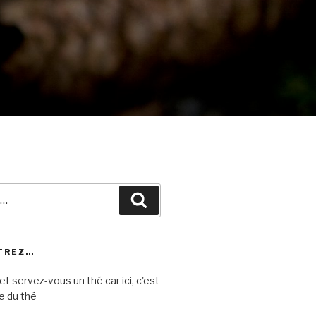
Recherche
TREZ…
et servez-vous un thé car ici, c'est
e du thé