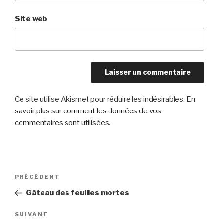
Site web
Ce site utilise Akismet pour réduire les indésirables.
En
savoir plus sur comment les données de vos
commentaires sont utilisées
.
Navigation
Article
PRÉCÉDENT
de
précédent
Gâteau des feuilles mortes
l’article
Article
SUIVANT