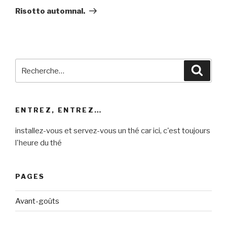
suivant
Risotto automnal.
Recherche
Reche
pour
:
ENTREZ, ENTREZ…
installez-vous et servez-vous un thé car ici, c'est toujours
l'heure du thé
PAGES
Avant-goûts