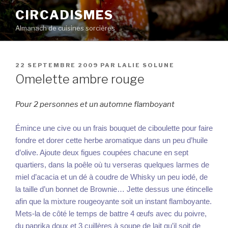
Aller
CIRCADISMES
au
Almanach de cuisines sorcières
contenu
principal
PUBLIÉ
22 SEPTEMBRE 2009
PAR
LALIE SOLUNE
LE
Omelette ambre rouge
Pour 2 personnes et un automne flamboyant
Émince une cive ou un frais bouquet de ciboulette pour faire
fondre et dorer cette herbe aromatique dans un peu d’huile
d’olive. Ajoute deux figues coupées chacune en sept
quartiers, dans la poêle où tu verseras quelques larmes de
miel d’acacia et un dé à coudre de Whisky un peu iodé, de
la taille d’un bonnet de Brownie… Jette dessus une étincelle
afin que la mixture rougeoyante soit un instant flamboyante.
Mets-la de côté le temps de battre 4 œufs avec du poivre,
du paprika doux et 3 cuillères à soupe de lait qu’il soit de