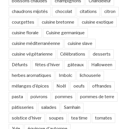
boissons chaudes
champignons
Chandeleur
chaudrons mijotés
chocolat
citations
citron
courgettes
cuisine bretonne
cuisine exotique
cuisine florale
Cuisine germanique
cuisine méditerranéenne
cuisine slave
cuisine végétarienne
Célébrations
desserts
Défunts
fêtes d'hiver
gâteaux
Halloween
herbes aromatiques
Imbolc
lichouserie
mélanges d'épices
Noël
oeufs
offrandes
pasta
poivrons
pommes
pommes de terre
pâtisseries
salades
Samhain
solstice d'hiver
soupes
tea time
tomates
Yule
équinoxe d'automne