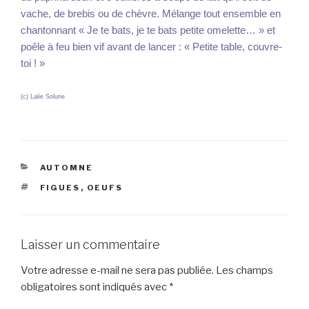
vache, de brebis ou de chèvre. Mélange tout ensemble en
chantonnant « Je te bats, je te bats petite omelette… » et
poêle à feu bien vif avant de lancer : « Petite table, couvre-
toi ! »
(c) Lalie Solune
CATÉGORIES
AUTOMNE
ÉTIQUETTES
FIGUES
,
OEUFS
Laisser un commentaire
Votre adresse e-mail ne sera pas publiée.
Les champs
obligatoires sont indiqués avec
*