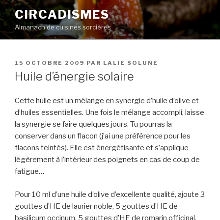
Aller
CIRCADISMES
au
Almanach de cuisines sorcières
contenu
principal
PUBLIÉ
15 OCTOBRE 2009
PAR
LALIE SOLUNE
LE
Huile d’énergie solaire
Cette huile est un mélange en synergie d’huile d’olive et
d’huiles essentielles. Une fois le mélange accompli, laisse
la synergie se faire quelques jours. Tu pourras la
conserver dans un flacon (j’ai une préférence pour les
flacons teintés). Elle est énergétisante et s’applique
légèrement à l’intérieur des poignets en cas de coup de
fatigue…
Pour 10 ml d’une huile d’olive d’excellente qualité, ajoute 3
gouttes d’HE de laurier noble, 5 gouttes d’HE de
basilicum occinum, 5 gouttes d’HE de romarin officinal.