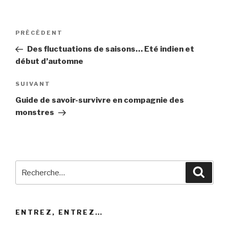
Navigation
Article
PRÉCÉDENT
de
précédent
Des fluctuations de saisons… Eté indien et
l’article
début d’automne
Article
SUIVANT
suivant
Guide de savoir-survivre en compagnie des
monstres
Recherche
Reche
pour
:
ENTREZ, ENTREZ…