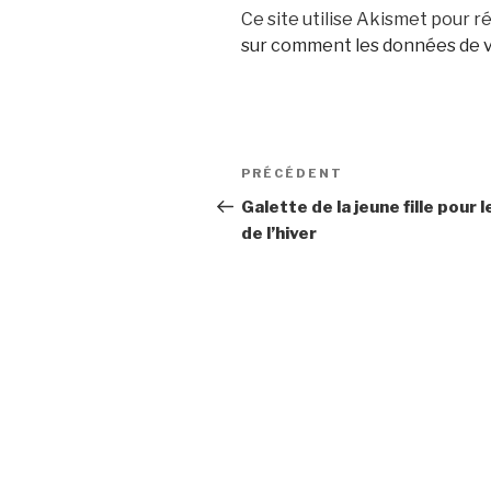
Ce site utilise Akismet pour ré
sur comment les données de v
Navigation
Article
PRÉCÉDENT
de
précédent
Galette de la jeune fille pour l
de l’hiver
l’article