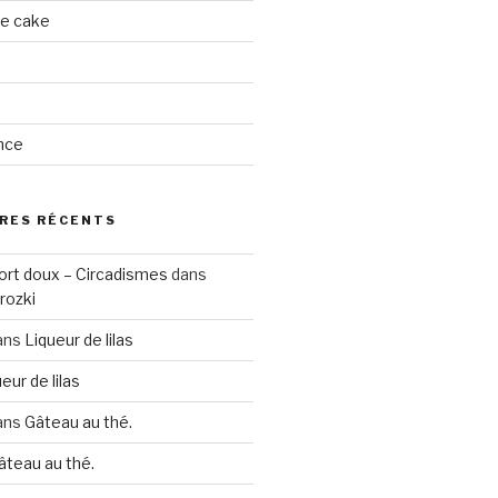
ge cake
nce
RES RÉCENTS
ort doux – Circadismes
dans
rozki
ans
Liqueur de lilas
eur de lilas
ans
Gâteau au thé.
âteau au thé.