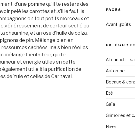
ement, d’une pomme qu’il te restera des
PAGES
ir pelé les carottes et, s’il le faut, la
ompagnons en tout petits morceaux et
Avant-goûts
dre généreusement de cerfeuil séché ou
 ta chaumine, et arrose d’huile de colza.
 pignons de pin. Mélange bien en
CATÉGORIE
s ressources cachées, mais bien réelles
 un mélange bienfaiteur, qui te
Almanach – sai
umeur et énergie utiles en cette
a également utile à la purification de
Automne
es de Yule et celles de Carnaval.
Bocaux & con
Eté
Gaïa
Grimoires et c
Hiver