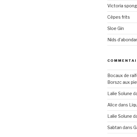
Victoria spon
Cèpes frits
Sloe Gin
Nids d’abonda
COMMENTAI
Bocaux de raif
Borszc aux pie
Lalie Solune
d
Alice
dans
Liqu
Lalie Solune
d
Sabtan
dans
G