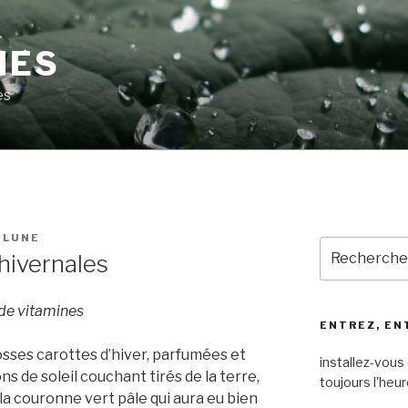
MES
es
OLUNE
Recherche
hivernales
pour
:
de vitamines
ENTREZ, EN
rosses carottes d’hiver, parfumées et
installez-vous 
s de soleil couchant tirés de la terre,
toujours l'heur
la couronne vert pâle qui aura eu bien