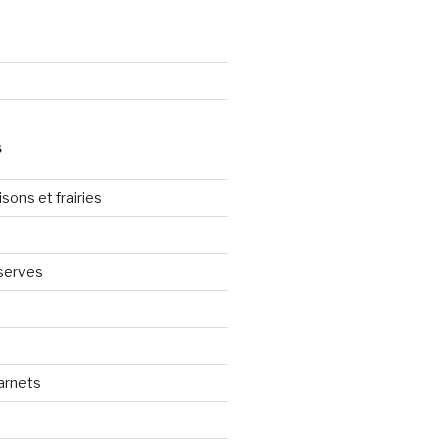
S
sons et frairies
serves
arnets