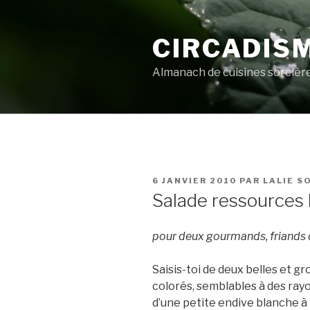
Aller
au
CIRCADIS
contenu
principal
Almanach de cuisines sorcièr
PUBLIÉ
6 JANVIER 2010
PAR
LALIE S
LE
Salade ressources 
pour deux gourmands, friands 
Saisis-toi de deux belles et g
colorés, semblables à des rayon
d’une petite endive blanche à 