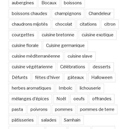
aubergines
Bocaux
boissons
boissons chaudes
champignons
Chandeleur
chaudrons mijotés
chocolat
citations
citron
courgettes
cuisine bretonne
cuisine exotique
cuisine florale
Cuisine germanique
cuisine méditerranéenne
cuisine slave
cuisine végétarienne
Célébrations
desserts
Défunts
fêtes d'hiver
gâteaux
Halloween
herbes aromatiques
Imbolc
lichouserie
mélanges d'épices
Noël
oeufs
offrandes
pasta
poivrons
pommes
pommes de terre
pâtisseries
salades
Samhain