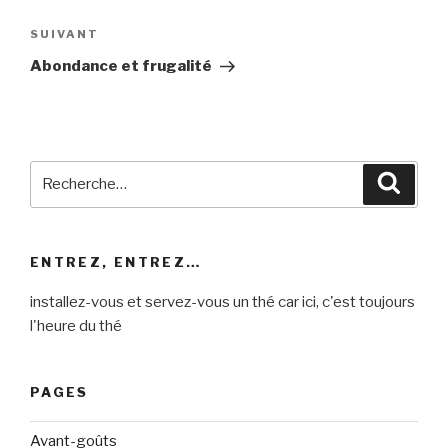
l’article
Article
SUIVANT
suivant
Abondance et frugalité
Recherche
Reche
pour
:
ENTREZ, ENTREZ…
installez-vous et servez-vous un thé car ici, c'est toujours
l'heure du thé
PAGES
Avant-goûts