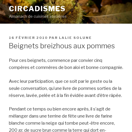
Aller
CIRCADISMES
au
Almanach de cuisines sorcières
contenu
principal
PUBLIÉ
16 FÉVRIER 2010
PAR
LALIE SOLUNE
LE
Beignets breizhous aux pommes
Pour ces beignets, commence par convier cinq
compères et commères de bon aloi et bonne compagnie.
Avec leur participation, que ce soit par le geste ou la
seule conversation, qu’une livre de pommes sorties de la
réserve, lavée, pelée et à la fin évidée avant d’être râpée.
Pendant ce temps ou bien encore après, il s’agit de
mélanger dans une terrine de fête une livre de farine
blanche comme la neige qui tombe peut-être encore,
200 gr. de sucre brun comme la terre qui dort en-