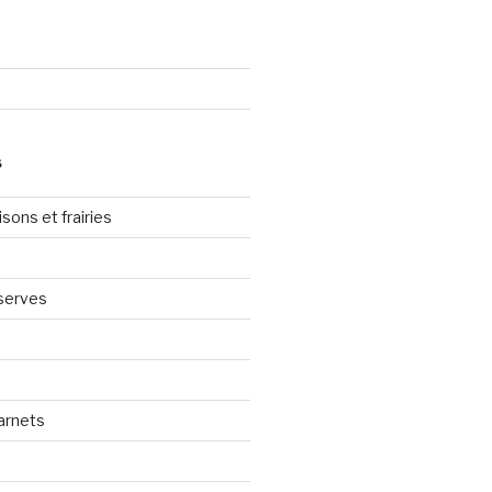
S
sons et frairies
serves
arnets