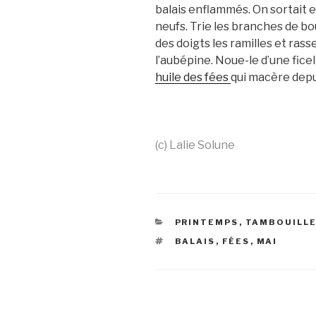
balais enflammés. On sortait en
neufs. Trie les branches de bo
des doigts les ramilles et rass
l’aubépine. Noue-le d’une fice
huile des fées
qui macère depu
(c) Lalie Solune
CATÉGORIES
PRINTEMPS
,
TAMBOUILLE
ÉTIQUETTES
BALAIS
,
FÉES
,
MAI