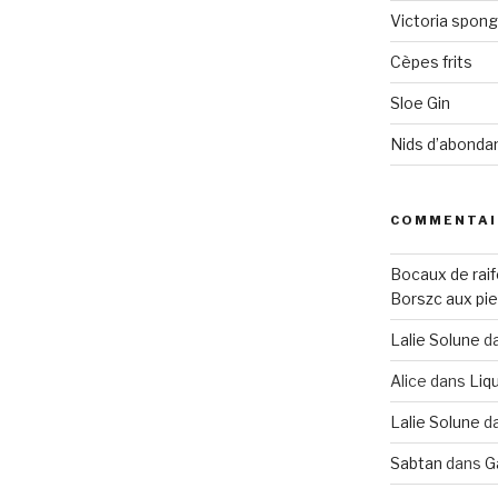
Victoria spon
Cèpes frits
Sloe Gin
Nids d’abonda
COMMENTAI
Bocaux de raif
Borszc aux pie
Lalie Solune
d
Alice
dans
Liqu
Lalie Solune
d
Sabtan
dans
G