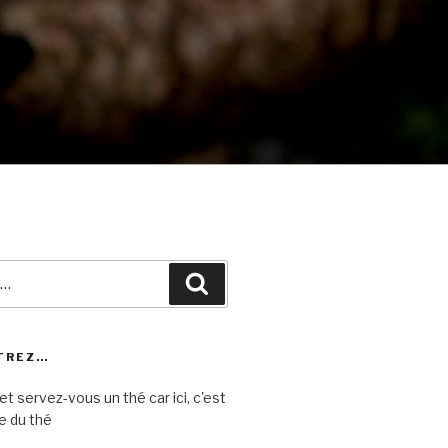
Recherche
TREZ…
et servez-vous un thé car ici, c'est
e du thé