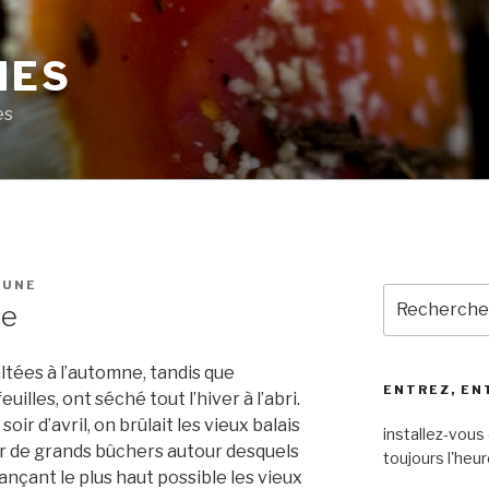
MES
es
LUNE
Recherche
ée
pour
:
tées à l’automne, tandis que
ENTREZ, EN
lles, ont séché tout l’hiver à l’abri.
oir d’avril, on brûlait les vieux balais
installez-vous 
sur de grands bûchers autour desquels
toujours l'heur
ançant le plus haut possible les vieux