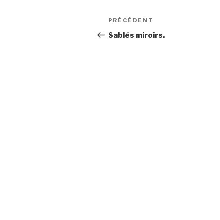
Navigation
Article
PRÉCÉDENT
de
précédent
Sablés miroirs.
l’article