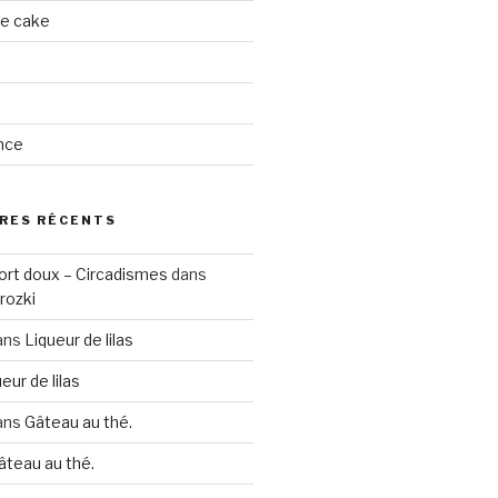
ge cake
nce
RES RÉCENTS
ort doux – Circadismes
dans
rozki
ans
Liqueur de lilas
eur de lilas
ans
Gâteau au thé.
âteau au thé.