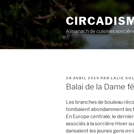
Aller
au
CIRCADIS
contenu
principal
Almanach de cuisines sorcièr
PUBLIÉ
28 AVRIL 2010
PAR
LALIE SO
LE
Balai de la Dame f
Les branches de bouleau récol
tombaient abondamment les feui
En Europe centrale, le dernier s
associés à la sorcière Hiver 
dansaient les jeunes gens en l