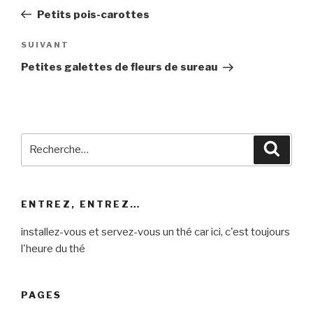
de
précédent
Petits pois-carottes
l’article
Article
SUIVANT
suivant
Petites galettes de fleurs de sureau
Recherche
Reche
pour
:
ENTREZ, ENTREZ…
installez-vous et servez-vous un thé car ici, c'est toujours
l'heure du thé
PAGES