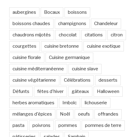
aubergines
Bocaux
boissons
boissons chaudes
champignons
Chandeleur
chaudrons mijotés
chocolat
citations
citron
courgettes
cuisine bretonne
cuisine exotique
cuisine florale
Cuisine germanique
cuisine méditerranéenne
cuisine slave
cuisine végétarienne
Célébrations
desserts
Défunts
fêtes d'hiver
gâteaux
Halloween
herbes aromatiques
Imbolc
lichouserie
mélanges d'épices
Noël
oeufs
offrandes
pasta
poivrons
pommes
pommes de terre
pâtisseries
salades
Samhain