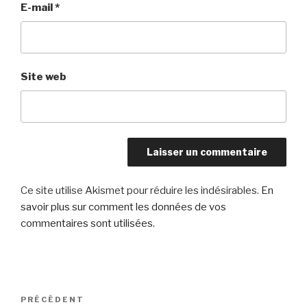
E-mail
*
Site web
Ce site utilise Akismet pour réduire les indésirables.
En
savoir plus sur comment les données de vos
commentaires sont utilisées
.
Navigation
Article
PRÉCÉDENT