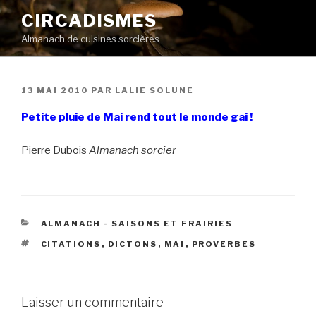
Aller
CIRCADISMES
au
Almanach de cuisines sorcières
contenu
principal
PUBLIÉ
13 MAI 2010
PAR
LALIE SOLUNE
LE
Petite pluie de Mai rend tout le monde gai !
Pierre Dubois
Almanach sorcier
CATÉGORIES
ALMANACH - SAISONS ET FRAIRIES
ÉTIQUETTES
CITATIONS
,
DICTONS
,
MAI
,
PROVERBES
Laisser un commentaire