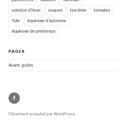
solstice d'hiver
soupes
tea time
tomates
Yule
équinoxe d'automne
équinoxe de printemps
PAGES
Avant-goûts
Circadismes
sur
FB
Fièrement propulsé par WordPress