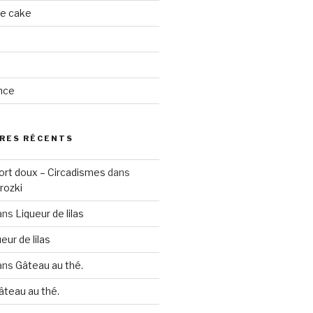
ge cake
nce
RES RÉCENTS
ort doux – Circadismes
dans
rozki
ans
Liqueur de lilas
eur de lilas
ans
Gâteau au thé.
âteau au thé.