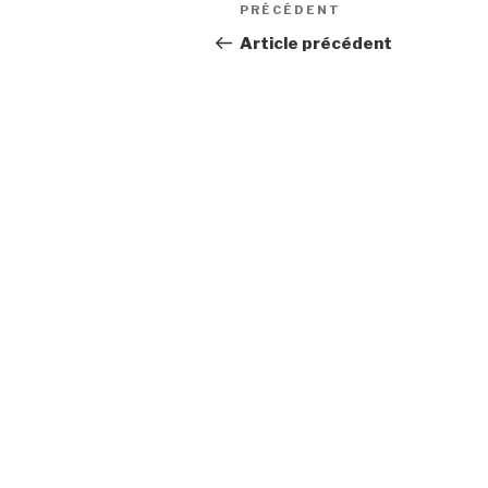
Navigation
Article
PRÉCÉDENT
de
précédent
Article précédent
l’article