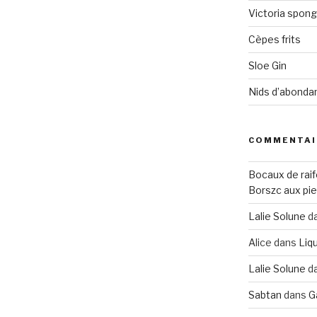
Victoria spon
Cèpes frits
Sloe Gin
Nids d’abonda
COMMENTAI
Bocaux de raif
Borszc aux pie
Lalie Solune
d
Alice
dans
Liqu
Lalie Solune
d
Sabtan
dans
G