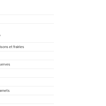
S
sons et frairies
serves
arnets