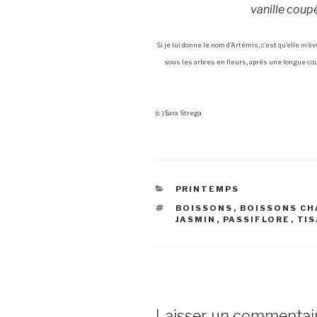
vanille coup
Si je lui donne le nom d’Artémis, c’est qu’elle m
sous les arbres en fleurs, après une longue cou
(c )Sara Strega
CATÉGORIES
PRINTEMPS
ÉTIQUETTES
BOISSONS
,
BOISSONS CH
JASMIN
,
PASSIFLORE
,
TI
Laisser un commentai