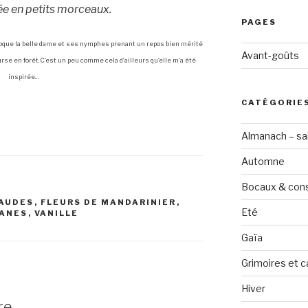
ée en petits morceaux.
PAGES
’évoque la belle dame et ses nymphes prenant un repos bien mérité
Avant-goûts
rse en forêt. C’est un peu comme cela d’ailleurs qu’elle m’a été
inspirée…
CATÉGORIE
Almanach – sai
Automne
Bocaux & con
AUDES
,
FLEURS DE MANDARINIER
,
Eté
SANES
,
VANILLE
Gaïa
Grimoires et c
Hiver
re