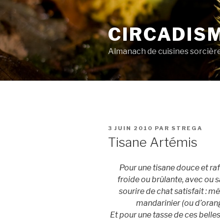
Aller
au
CIRCADIS
contenu
principal
Almanach de cuisines sorcièr
PUBLIÉ
3 JUIN 2010
PAR
STREGA
LE
Tisane Artémis
Pour une tisane douce et ra
froide ou brûlante, avec ou sa
sourire de chat satisfait : m
mandarinier (ou d’orange
Et pour une tasse de ces belle