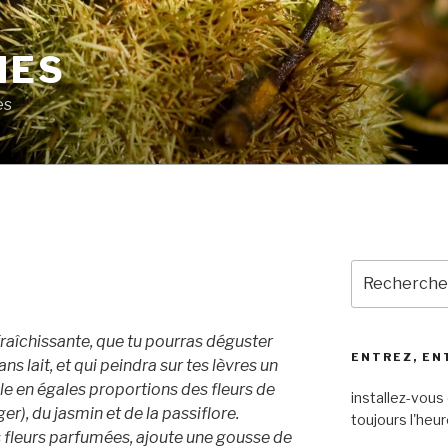
MES
es
Recherche
pour
:
fraîchissante, que tu pourras déguster
ENTREZ, EN
ns lait, et qui peindra sur tes lèvres un
êle en égales proportions des fleurs de
installez-vous 
r), du jasmin et de la passiflore.
toujours l'heur
s fleurs parfumées, ajoute une gousse de