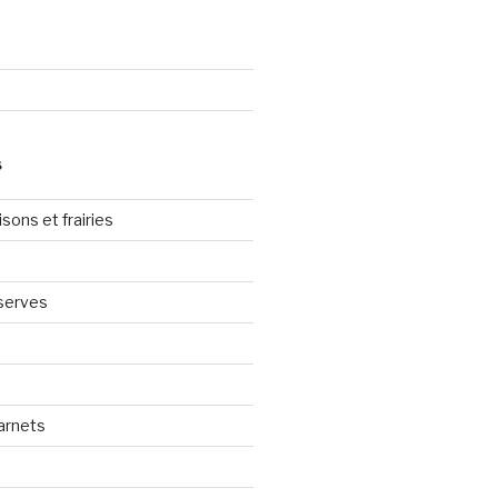
S
sons et frairies
serves
arnets