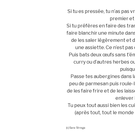
Si tu es pressée, tu n’as pas v
premier et 
Si tu préfères en faire des tr
faire blanchir une minute dans
de les saler légèrement et 
une assiette. Ce n’est pas 
Puis bats deux œufs sans t’ém
curry ou d’autres herbes ou 
puisque
Passe tes aubergines dans la
peu de parmesan puis roule-l
de les faire frire et de les la
enlever 
Tu peux tout aussi bien les cu
(après tout, tout le monde 
(c)Sara Strega