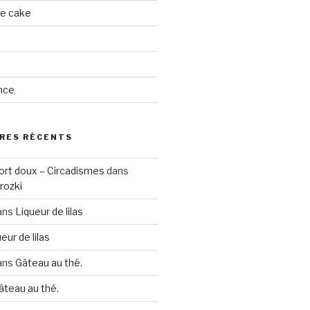
ge cake
nce
RES RÉCENTS
ort doux – Circadismes
dans
rozki
ans
Liqueur de lilas
eur de lilas
ans
Gâteau au thé.
âteau au thé.