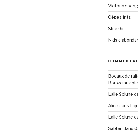
Victoria spon
Cèpes frits
Sloe Gin
Nids d’abonda
COMMENTAI
Bocaux de raif
Borszc aux pie
Lalie Solune
d
Alice
dans
Liqu
Lalie Solune
d
Sabtan
dans
G