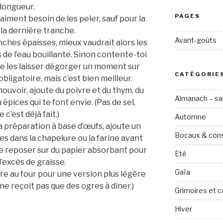
longueur.
PAGES
raiment besoin de les peler, sauf pour la
la dernière tranche.
Avant-goûts
anches épaisses, mieux vaudrait alors les
 de l’eau bouillante. Sinon contente-toi
de les laisser dégorger un moment sur
CATÉGORIE
obligatoire, mais c’est bien meilleur.
ouvoir, ajoute du poivre et du thym, du
Almanach – sai
épices qui te font envie. (Pas de sel,
 c’est déjà fait.)
Automne
 préparation à base d’œufs, ajoute un
Bocaux & con
es dans la chapelure ou la farine avant
isse reposer sur du papier absorbant pour
Eté
l’excès de graisse.
Gaïa
ire au four pour une version plus légère
ne reçoit pas que des ogres à dîner.)
Grimoires et c
Hiver