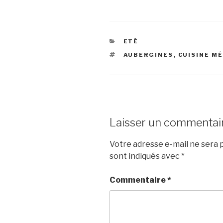
CATÉGORIES
ETÉ
ÉTIQUETTES
AUBERGINES
,
CUISINE M
Laisser un commentai
Votre adresse e-mail ne sera p
sont indiqués avec
*
Commentaire
*