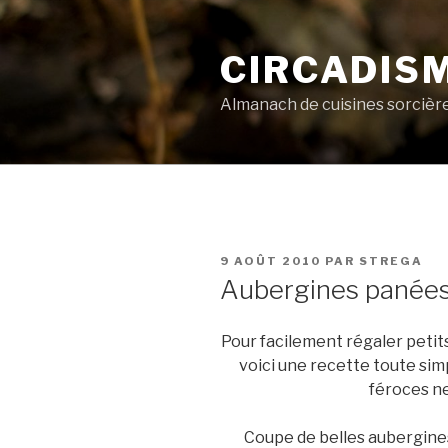
Aller
au
CIRCADIS
contenu
principal
Almanach de cuisines sorcièr
PUBLIÉ
9 AOÛT 2010
PAR
STREGA
LE
Aubergines panées
Pour facilement régaler petits 
voici une recette toute sim
féroces n
Coupe de belles aubergines