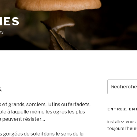
MES
es
Recherche
.
pour
:
et grands, sorciers, lutins ou farfadets,
ENTREZ, EN
ple à laquelle même les ogres les plus
e peuvent résister…
installez-vous 
toujours l'heur
 gorgées de soleil dans le sens de la