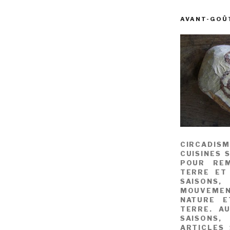
AVANT-GOÛ
CIRCADIS
CUISINES 
POUR REM
TERRE ET
SAISONS
MOUVEME
NATURE E
TERRE. A
SAISONS,
ARTICLES