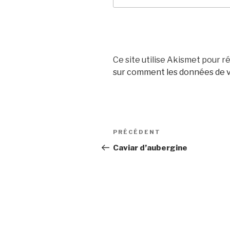
Ce site utilise Akismet pour ré
sur comment les données de v
Navigation
Article
PRÉCÉDENT
de
précédent
Caviar d’aubergine
l’article