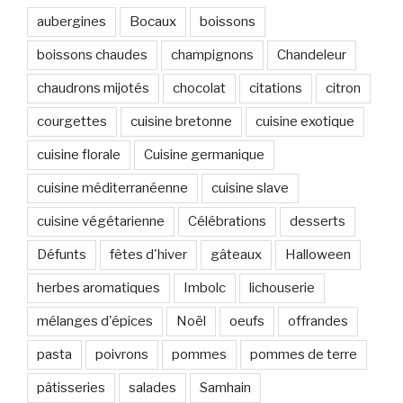
aubergines
Bocaux
boissons
boissons chaudes
champignons
Chandeleur
chaudrons mijotés
chocolat
citations
citron
courgettes
cuisine bretonne
cuisine exotique
cuisine florale
Cuisine germanique
cuisine méditerranéenne
cuisine slave
cuisine végétarienne
Célébrations
desserts
Défunts
fêtes d'hiver
gâteaux
Halloween
herbes aromatiques
Imbolc
lichouserie
mélanges d'épices
Noël
oeufs
offrandes
pasta
poivrons
pommes
pommes de terre
pâtisseries
salades
Samhain