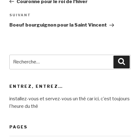
Couronne pour le roi de l’hiver
l’article
Article
SUIVANT
suivant
Boeuf bourguignon pour la Saint Vincent
Recherche
Reche
pour
:
ENTREZ, ENTREZ…
installez-vous et servez-vous un thé car ici, c'est toujours
l'heure du thé
PAGES