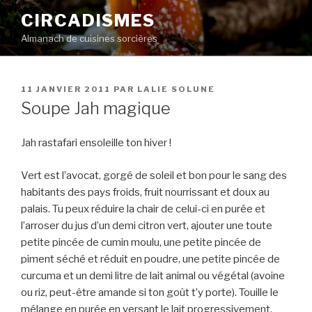
Aller
CIRCADISMES
au
Almanach de cuisines sorcières
contenu
principal
PUBLIÉ
11 JANVIER 2011
PAR
LALIE SOLUNE
LE
Soupe Jah magique
Jah rastafari ensoleille ton hiver !
Vert est l’avocat, gorgé de soleil et bon pour le sang des
habitants des pays froids, fruit nourrissant et doux au
palais. Tu peux réduire la chair de celui-ci en purée et
l’arroser du jus d’un demi citron vert, ajouter une toute
petite pincée de cumin moulu, une petite pincée de
piment séché et réduit en poudre, une petite pincée de
curcuma et un demi litre de lait animal ou végétal (avoine
ou riz, peut-être amande si ton goût t’y porte). Touille le
mélange en purée en versant le lait progressivement.