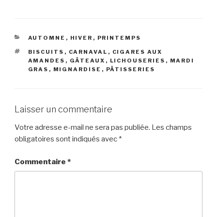
CATÉGORIES
AUTOMNE
,
HIVER
,
PRINTEMPS
ÉTIQUETTES
BISCUITS
,
CARNAVAL
,
CIGARES AUX
AMANDES
,
GÂTEAUX
,
LICHOUSERIES
,
MARDI
GRAS
,
MIGNARDISE
,
PÂTISSERIES
Laisser un commentaire
Votre adresse e-mail ne sera pas publiée.
Les champs
obligatoires sont indiqués avec
*
Commentaire
*