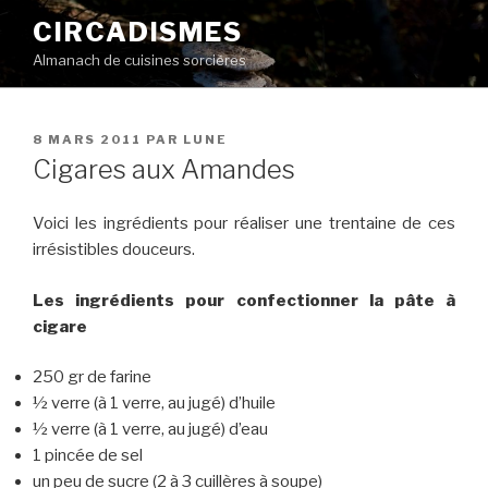
Aller
CIRCADISMES
au
Almanach de cuisines sorcières
contenu
principal
PUBLIÉ
8 MARS 2011
PAR
LUNE
LE
Cigares aux Amandes
Voici les ingrédients pour réaliser une trentaine de ces
irrésistibles douceurs.
Les ingrédients pour confectionner la pâte à
cigare
250 gr de farine
½ verre (à 1 verre, au jugé) d’huile
½ verre (à 1 verre, au jugé) d’eau
1 pincée de sel
un peu de sucre (2 à 3 cuillères à soupe)