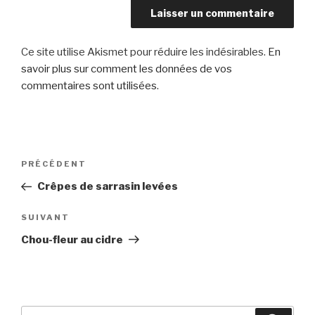
Ce site utilise Akismet pour réduire les indésirables.
En
savoir plus sur comment les données de vos
commentaires sont utilisées
.
Navigation
Article
PRÉCÉDENT
de
précédent
Crêpes de sarrasin levées
l’article
Article
SUIVANT
suivant
Chou-fleur au cidre
Recherche