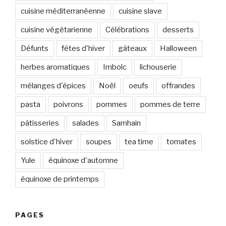
cuisine méditerranéenne
cuisine slave
cuisine végétarienne
Célébrations
desserts
Défunts
fêtes d'hiver
gâteaux
Halloween
herbes aromatiques
Imbolc
lichouserie
mélanges d'épices
Noël
oeufs
offrandes
pasta
poivrons
pommes
pommes de terre
pâtisseries
salades
Samhain
solstice d'hiver
soupes
tea time
tomates
Yule
équinoxe d'automne
équinoxe de printemps
PAGES