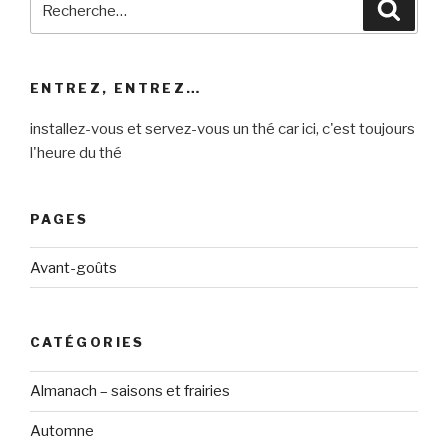
Reche
pour
:
ENTREZ, ENTREZ…
installez-vous et servez-vous un thé car ici, c'est toujours
l'heure du thé
PAGES
Avant-goûts
CATÉGORIES
Almanach – saisons et frairies
Automne