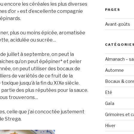
u encore les céréales les plus diverses
PAGES
mes d’or » est d’excellente compagnie
épinards.
Avant-goûts
isiner, plus ou moins épicée, aromatisée
ette, acidulée ou sucrée…
CATÉGORIE
de juillet à septembre, on peut la
Almanach – sai
îches qu’on peut épépiner* et peler
année, on peut utiliser des bocaux de
Automne
lliers de variétés de ce fruit de la
Bocaux & con
toxique jusqu’à la fin du XIXe siècle.
 partie des plus réputées pour la sauce.
Eté
nous trouverons…
Gaïa
es, celle que j’ai concoctée justement
Grimoires et c
e Strega.
Hiver