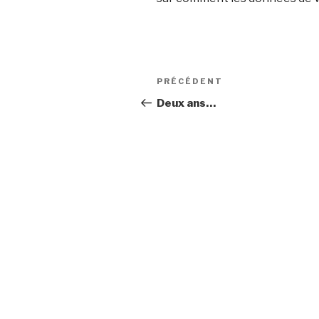
Navigation
Article
PRÉCÉDENT
de
précédent
Deux ans…
l’article