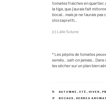
tomates fraîches en quartier, do
la tige, que j’aurais fait miton
bocal… mais je ne l’aurais pa
storzapretti…
(c) Lalie Solune
* Les pépins de tomates peuve
semés… sait-on jamais… Dans ce
les sécher sur un plan bien aér
CATÉGORIES
AUTOMNE
,
ETÉ
,
HIVER
,
P
ÉTIQUETTES
BOCAUX
,
HERBES AROMA