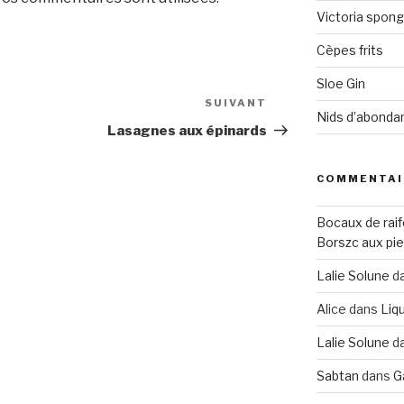
Victoria spon
Cèpes frits
Sloe Gin
SUIVANT
Article
Nids d’abonda
suivant
Lasagnes aux épinards
COMMENTAI
Bocaux de raif
Borszc aux pie
Lalie Solune
d
Alice
dans
Liqu
Lalie Solune
d
Sabtan
dans
G