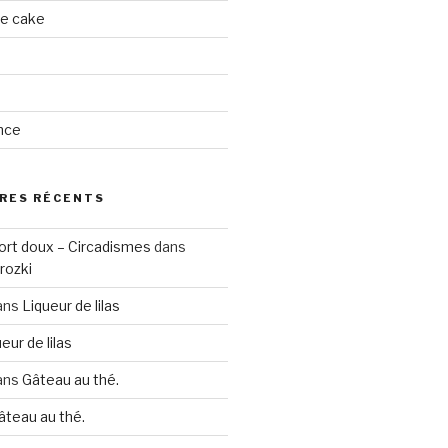
ge cake
nce
RES RÉCENTS
ort doux – Circadismes
dans
rozki
ans
Liqueur de lilas
eur de lilas
ans
Gâteau au thé.
âteau au thé.