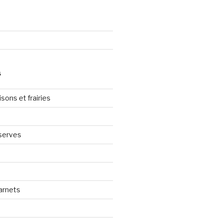
S
sons et frairies
serves
arnets