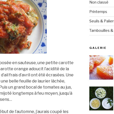
Non classé
Printemps
Seuils & Palier
Tambouilles & 
GALERIE
isposée en sauteuse, une petite carotte
arotte orange adoucit l’acidité de la
’ail frais d’avril ont été écrasées. Une
une belle feuille de laurier lâchée,
 Puis un grand bocal de tomates au jus,
a mijoté longtemps à feu moyen, jusqu’à
 sens…
début de l’automne, j’aurais coupé les