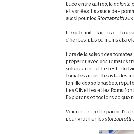
buco entre autres, la
polenta
o
et variées. La sauce de « pom
aussi pour les
Storzapretti
aux 
Il existe mille façons de la cu
d’herbes, plus ou moins aigrel
Lors de la saison des tomates, 
préparer avec des tomates fra
selon son goût. Le reste de l’
tomates au jus. Il existe des mi
famille des solanacées, réputé 
Les Olivettes et les Roma font
Explorons et testons ce que 
Voici une recette parmi d’autr
pour gratiner les
storzapretti
d