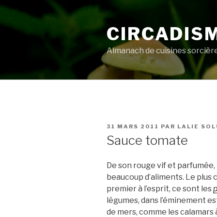
Aller
au
CIRCADIS
contenu
principal
Almanach de cuisines sorcièr
PUBLIÉ
31 MARS 2011
PAR
LALIE SO
LE
Sauce tomate
De son rouge vif et parfumée
beaucoup d’aliments. Le plus c
premier à l’esprit, ce sont les
légumes, dans l’éminement esti
de mers, comme les calamars à 