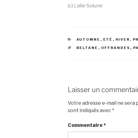
(c) Lalie Solune
CATÉGORIES
AUTOMNE
,
ETÉ
,
HIVER
,
P
ÉTIQUETTES
BELTANE
,
OFFRANDES
,
P
Laisser un commentai
Votre adresse e-mail ne sera p
sont indiqués avec
*
Commentaire
*