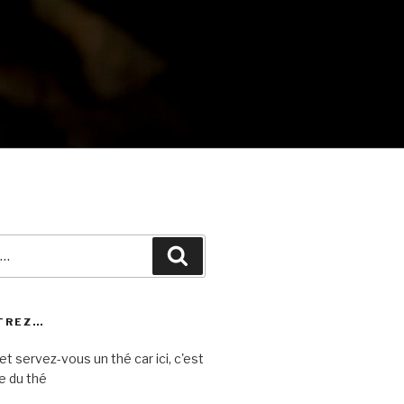
Recherche
TREZ…
et servez-vous un thé car ici, c'est
e du thé