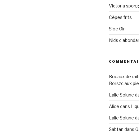
Victoria spon
Cèpes frits
Sloe Gin
Nids d’abonda
COMMENTAI
Bocaux de raif
Borszc aux pie
Lalie Solune
d
Alice
dans
Liqu
Lalie Solune
d
Sabtan
dans
G