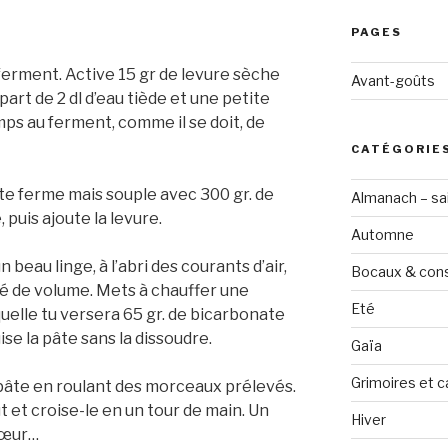
PAGES
e ferment. Active 15 gr de levure sèche
Avant-goûts
art de 2 dl d’eau tiède et une petite
mps au ferment, comme il se doit, de
CATÉGORIE
te ferme mais souple avec 300 gr. de
Almanach – sai
, puis ajoute la levure.
Automne
 beau linge, à l’abri des courants d’air,
Bocaux & con
blé de volume. Mets à chauffer une
Eté
uelle tu versera 65 gr. de bicarbonate
ise la pâte sans la dissoudre.
Gaïa
Grimoires et c
pâte en roulant des morceaux prélevés.
 et croise-le en un tour de main. Un
Hiver
cœur…