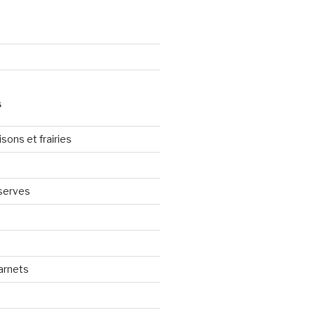
S
sons et frairies
serves
arnets