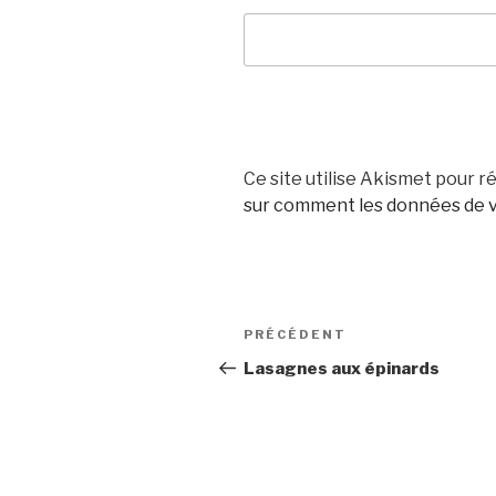
Ce site utilise Akismet pour ré
sur comment les données de v
Navigation
Article
PRÉCÉDENT
de
précédent
Lasagnes aux épinards
l’article