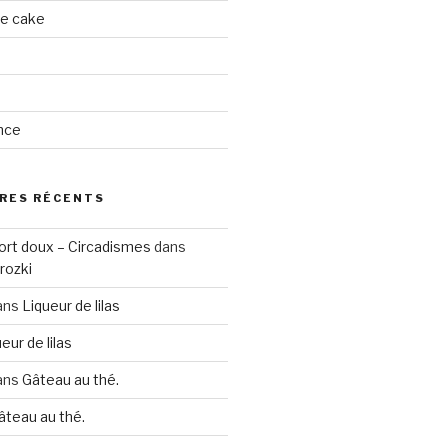
ge cake
nce
RES RÉCENTS
ort doux – Circadismes
dans
rozki
ans
Liqueur de lilas
eur de lilas
ans
Gâteau au thé.
âteau au thé.