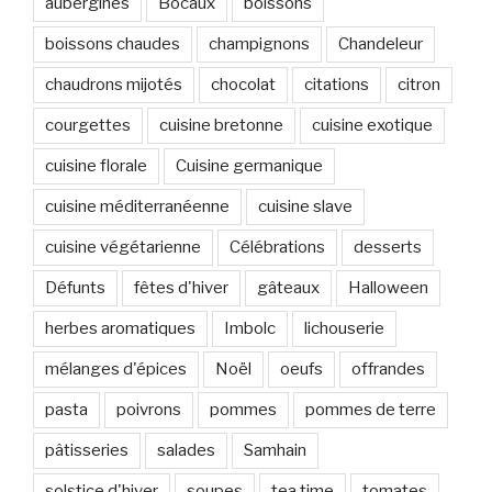
aubergines
Bocaux
boissons
boissons chaudes
champignons
Chandeleur
chaudrons mijotés
chocolat
citations
citron
courgettes
cuisine bretonne
cuisine exotique
cuisine florale
Cuisine germanique
cuisine méditerranéenne
cuisine slave
cuisine végétarienne
Célébrations
desserts
Défunts
fêtes d'hiver
gâteaux
Halloween
herbes aromatiques
Imbolc
lichouserie
mélanges d'épices
Noël
oeufs
offrandes
pasta
poivrons
pommes
pommes de terre
pâtisseries
salades
Samhain
solstice d'hiver
soupes
tea time
tomates