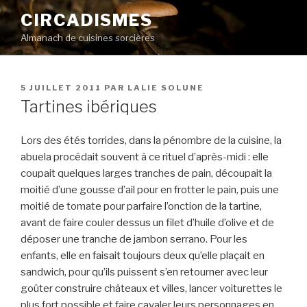
Aller
CIRCADISMES
au
Almanach de cuisines sorcières
contenu
principal
PUBLIÉ
5 JUILLET 2011
PAR
LALIE SOLUNE
LE
Tartines ibériques
Lors des étés torrides, dans la pénombre de la cuisine, la
abuela procédait souvent à ce rituel d’après-midi : elle
coupait quelques larges tranches de pain, découpait la
moitié d’une gousse d’ail pour en frotter le pain, puis une
moitié de tomate pour parfaire l’onction de la tartine,
avant de faire couler dessus un filet d’huile d’olive et de
déposer une tranche de jambon serrano. Pour les
enfants, elle en faisait toujours deux qu’elle plaçait en
sandwich, pour qu’ils puissent s’en retourner avec leur
goûter construire châteaux et villes, lancer voiturettes le
plus fort possible et faire cavaler leurs personnages en