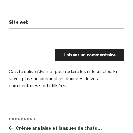
Site web
Ce site utilise Akismet pour réduire les indésirables.
En
savoir plus sur comment les données de vos
commentaires sont utilisées
.
Navigation
Article
PRÉCÉDENT
de
précédent
Crème anglaise et langues de chats…
l’article