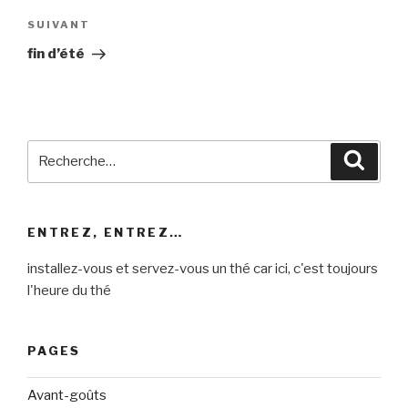
Article
SUIVANT
suivant
fin d’été
Recherche
Reche
pour
:
ENTREZ, ENTREZ…
installez-vous et servez-vous un thé car ici, c'est toujours
l'heure du thé
PAGES
Avant-goûts