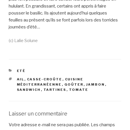
hululant. En grandissant, certains ont appris à faire
pousser le basilic. Ils ajoutent aujourd’hui quelques
feuilles au présent qu’ils se font parfois lors des torrides
journées d’été…
(c) Lalie Solune
CATÉGORIES
ETÉ
ÉTIQUETTES
AIL
,
CASSE-CROÛTE
,
CUISINE
MÉDITERRANÉENNE
,
GOÛTER
,
JAMBON
,
SANDWICH
,
TARTINES
,
TOMATE
Laisser un commentaire
Votre adresse e-mail ne sera pas publiée.
Les champs