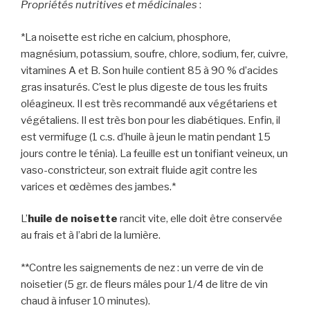
Propriétés nutritives et médicinales
:
*La noisette est riche en calcium, phosphore,
magnésium, potassium, soufre, chlore, sodium, fer, cuivre,
vitamines A et B. Son huile contient 85 à 90 % d’acides
gras insaturés. C’est le plus digeste de tous les fruits
oléagineux. Il est très recommandé aux végétariens et
végétaliens. Il est très bon pour les diabétiques. Enfin, il
est vermifuge (1 c.s. d’huile à jeun le matin pendant 15
jours contre le ténia). La feuille est un tonifiant veineux, un
vaso-constricteur, son extrait fluide agit contre les
varices et œdèmes des jambes.*
L’
huile de noisette
rancit vite, elle doit être conservée
au frais et à l’abri de la lumière.
**Contre les saignements de nez : un verre de vin de
noisetier (5 gr. de fleurs mâles pour 1/4 de litre de vin
chaud à infuser 10 minutes).