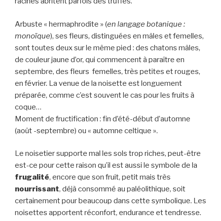
racines abritent parfois des truffes.
Arbuste « hermaphrodite » (
en langage botanique :
monoïque
), ses fleurs, distinguées en mâles et femelles,
sont toutes deux sur le même pied : des chatons mâles,
de couleur jaune d’or, qui commencent à paraître en
septembre, des fleurs femelles, très petites et rouges,
en février. La venue de la noisette est longuement
préparée, comme c’est souvent le cas pour les fruits à
coque…
Moment de fructification : fin d’été-début d’automne
(août -septembre) ou « automne celtique ».
Le noisetier supporte mal les sols trop riches, peut-être
est-ce pour cette raison qu’il est aussi le symbole de la
frugalité
, encore que son fruit, petit mais très
nourrissant
, déjà consommé au paléolithique, soit
certainement pour beaucoup dans cette symbolique. Les
noisettes apportent réconfort, endurance et tendresse.