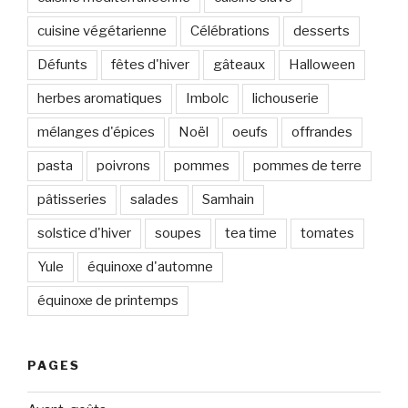
cuisine végétarienne
Célébrations
desserts
Défunts
fêtes d'hiver
gâteaux
Halloween
herbes aromatiques
Imbolc
lichouserie
mélanges d'épices
Noël
oeufs
offrandes
pasta
poivrons
pommes
pommes de terre
pâtisseries
salades
Samhain
solstice d'hiver
soupes
tea time
tomates
Yule
équinoxe d'automne
équinoxe de printemps
PAGES