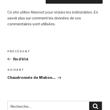
Ce site utilise Akismet pour réduire les indésirables.
En
savoir plus sur comment les données de vos
commentaires sont utilisées
.
Navigation
Article
PRÉCÉDENT
de
précédent
fin d’été
l’article
Article
SUIVANT
suivant
Chaudronnée de Mabon…
Recherche
Reche
pour