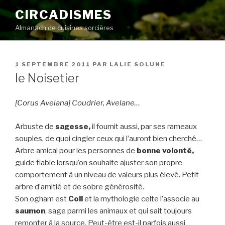
Aller
CIRCADISMES
au
Almanach de cuisines sorcières
contenu
principal
PUBLIÉ
1 SEPTEMBRE 2011
PAR
LALIE SOLUNE
LE
le Noisetier
[Corus Avelana] Coudrier, Avelane…
Arbuste de
sagesse,
il fournit aussi, par ses rameaux
souples, de quoi cingler ceux qui l’auront bien cherché…
Arbre amical pour les personnes de
bonne volonté,
guide fiable lorsqu’on souhaite ajuster son propre
comportement à un niveau de valeurs plus élevé. Petit
arbre d’amitié et de sobre générosité.
Son ogham est
Coll
et la mythologie celte l’associe au
saumon
, sage parmi les animaux et qui sait toujours
remonter à la source. Peut-être est-il parfois aussi