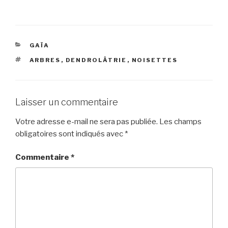
CATÉGORIES
GAÏA
ÉTIQUETTES
ARBRES
,
DENDROLÂTRIE
,
NOISETTES
Laisser un commentaire
Votre adresse e-mail ne sera pas publiée.
Les champs
obligatoires sont indiqués avec
*
Commentaire
*