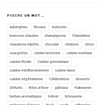
PIOCHE UN MOT…
aubergines
Bocaux
boissons
boissons chaudes
champignons
Chandeleur
chaudrons mijotés
chocolat
citations
citron
courgettes
cuisine bretonne
cuisine exotique
cuisine florale
Cuisine germanique
cuisine méditerranéenne
cuisine slave
cuisine végétarienne
Célébrations
desserts
Défunts
fêtes d'hiver
gâteaux
Halloween
herbes aromatiques
Imbolc
lichouserie
mélanges d'épices
Noël
oeufs
offrandes