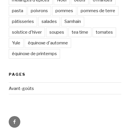
pasta
poivrons
pommes
pommes de terre
pâtisseries
salades
Samhain
solstice d'hiver
soupes
tea time
tomates
Yule
équinoxe d'automne
équinoxe de printemps
PAGES
Avant-goûts
Circadismes
sur