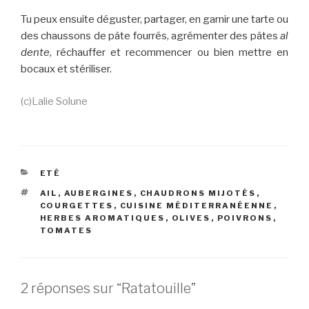
Tu peux ensuite déguster, partager, en garnir une tarte ou
des chaussons de pâte fourrés, agrémenter des pâtes
al
dente
, réchauffer et recommencer ou bien mettre en
bocaux et stériliser.
(c)Lalie Solune
CATÉGORIES
ETÉ
ÉTIQUETTES
AIL
,
AUBERGINES
,
CHAUDRONS MIJOTÉS
,
COURGETTES
,
CUISINE MÉDITERRANÉENNE
,
HERBES AROMATIQUES
,
OLIVES
,
POIVRONS
,
TOMATES
2 réponses sur “Ratatouille”