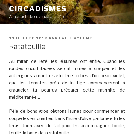
Aller
CIRCADISMES
au
Almanach de cuisines sorcières
contenu
principal
PUBLIÉ
23 JUILLET 2012
PAR
LALIE SOLUNE
LE
Ratatouille
Au mitan de l’été, les légumes ont enflé. Quand les
rondes cucurbitacées seront mûres à craquer et les
aubergines auront revêtu leurs robes d’un beau violet,
que les tomates près de la tige commenceront à
craqueler, tu pourras préparer cette marmite de
méditerranée…
Pèle de bons gros oignons jaunes pour commencer et
coupe les en quartier. Dans l’huile d’olive parfumée tu les
feras dorer avec de l’ail pour les accompagner. Touille,
touille, la base de la ratatouille.