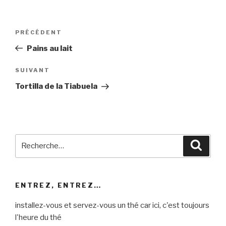
Navigation
Article
PRÉCÉDENT
de
précédent
Pains au lait
l’article
Article
SUIVANT
suivant
Tortilla de la Tiabuela
Recherche
Reche
pour
:
ENTREZ, ENTREZ…
installez-vous et servez-vous un thé car ici, c'est toujours
l'heure du thé