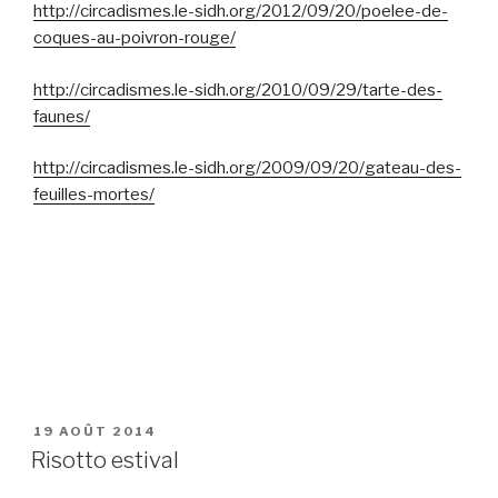
http://circadismes.le-sidh.org/2012/09/20/poelee-de-
coques-au-poivron-rouge/
http://circadismes.le-sidh.org/2010/09/29/tarte-des-
faunes/
http://circadismes.le-sidh.org/2009/09/20/gateau-des-
feuilles-mortes/
PUBLIÉ
19 AOÛT 2014
LE
Risotto estival