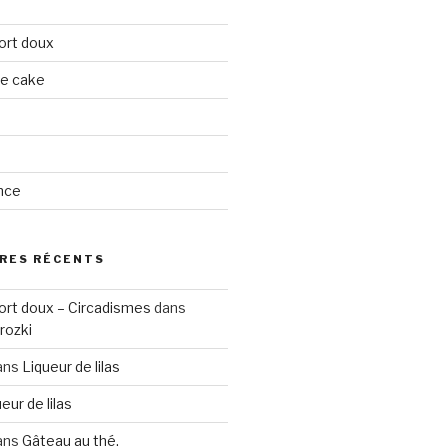
ort doux
ge cake
nce
RES RÉCENTS
ort doux – Circadismes
dans
rozki
ans
Liqueur de lilas
eur de lilas
ans
Gâteau au thé.