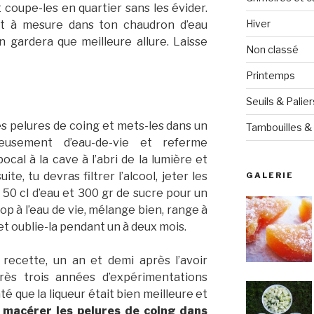
 coupe-les en quartier sans les évider.
Hiver
 et à mesure dans ton chaudron d’eau
n gardera que meilleure allure. Laisse
Non classé
Printemps
Seuils & Palier
s pelures de coing et mets-les dans un
Tambouilles & 
reusement d’eau-de-vie et referme
al à la cave à l’abri de la lumière et
ite, tu devras filtrer l’alcool, jeter les
GALERIE
 50 cl d’eau et 300 gr de sucre pour un
irop à l’eau de vie, mélange bien, range à
 et oublie-la pendant un à deux mois.
 recette, un an et demi après l’avoir
rès trois années d’expérimentations
até que la liqueur était bien meilleure et
is macérer les pelures de coing dans