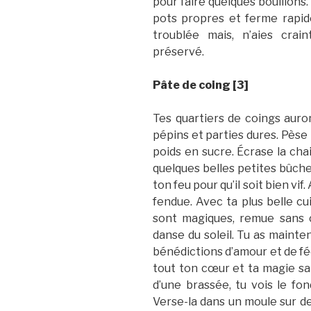
pour faire quelques bouillons
pots propres et ferme rapi
troublée mais, n’aies crai
préservé.
Pâte de coing [3]
Tes quartiers de coings auron
pépins et parties dures. Pèse 
poids en sucre. Écrase la cha
quelques belles petites bûche
ton feu pour qu’il soit bien vif
fendue. Avec ta plus belle cui
sont magiques, remue sans 
danse du soleil. Tu as mainte
bénédictions d’amour et de fé
tout ton cœur et ta magie sa
d’une brassée, tu vois le fo
Verse-la dans un moule sur de