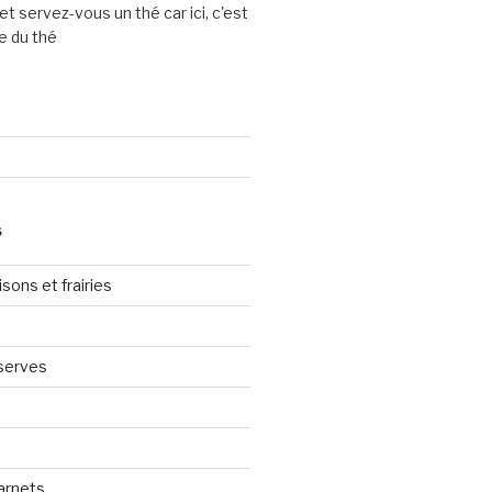
et servez-vous un thé car ici, c'est
e du thé
S
sons et frairies
serves
arnets