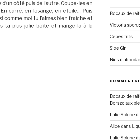
s d’un côté puis de l’autre. Coupe-les en
 En carré, en losange, en étoile… Puis
Bocaux de raif
si comme moi tu l’aimes bien fraîche et
Victoria spon
s ta plus jolie boîte et mange-la à la
Cèpes frits
Sloe Gin
Nids d’abonda
COMMENTAI
Bocaux de raif
Borszc aux pie
Lalie Solune
d
Alice
dans
Liqu
Lalie Solune
d