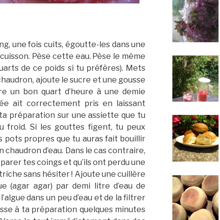
ng, une fois cuits, égoutte-les dans une
 cuisson. Pèse cette eau. Pèse le même
uarts de ce poids si tu préfères). Mets
haudron, ajoute le sucre et une gousse
uire un bon quart d’heure à une demie
lée ait correctement pris en laissant
a préparation sur une assiette que tu
 froid. Si les gouttes figent, tu peux
 pots propres que tu auras fait bouillir
 chaudron d’eau. Dans le cas contraire,
parer tes coings et qu’ils ont perdu une
triche sans hésiter ! Ajoute une cuillère
e (agar agar) par demi litre d’eau de
l’algue dans un peu d’eau et de la filtrer
aisse à ta préparation quelques minutes