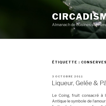
Aller
au
CIRCADIS
contenu
principal
Almanach de cuisines sorcièr
ÉTIQUETTE :
CONSERVE
PUBLIÉ
3 OCTOBRE 2011
LE
Liqueur, Gelée & P
Le Coing, fruit consacré à 
Antique le symbole de l’amour 