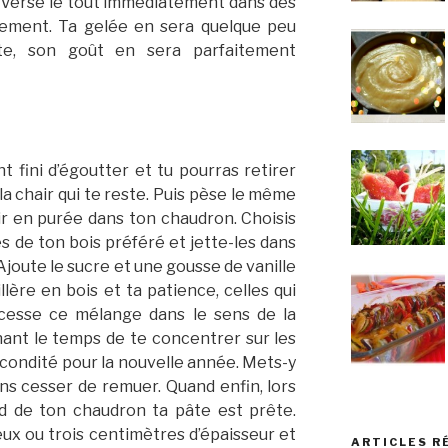
. Verse le tout immédiatement dans des
dement. Ta gelée en sera quelque peu
nte, son goût en sera parfaitement
t fini d’égoutter et tu pourras retirer
la chair qui te reste. Puis pèse le même
ir en purée dans ton chaudron. Choisis
s de ton bois préféré et jette-les dans
. Ajoute le sucre et une gousse de vanille
llère en bois et ta patience, celles qui
cesse ce mélange dans le sens de la
nant le temps de te concentrer sur les
condité pour la nouvelle année. Mets-y
ns cesser de remuer. Quand enfin, lors
nd de ton chaudron ta pâte est prête.
ux ou trois centimètres d’épaisseur et
ARTICLES R