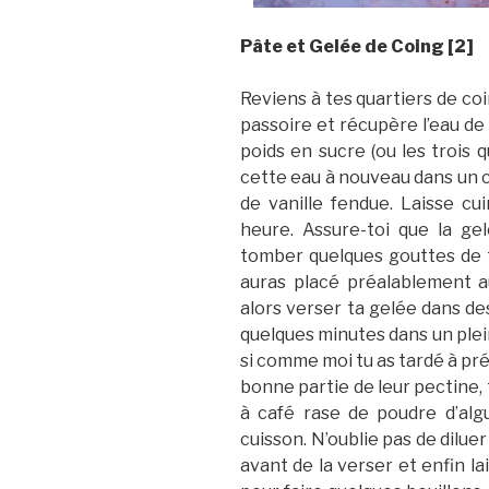
Pâte et Gelée de Coing [2]
Reviens à tes quartiers de coi
passoire et récupère l’eau de
poids en sucre (ou les trois q
cette eau à nouveau dans un c
de vanille fendue. Laisse c
heure. Assure-toi que la ge
tomber quelques gouttes de t
auras placé préalablement au
alors verser ta gelée dans des
quelques minutes dans un plein
si comme moi tu as tardé à pré
bonne partie de leur pectine, 
à café rase de poudre d’algu
cuisson. N’oublie pas de diluer 
avant de la verser et enfin l