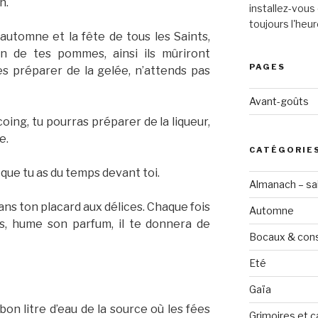
n.
installez-vous 
toujours l'heur
’automne et la fête de tous les Saints,
in de tes pommes, ainsi ils mûriront
PAGES
es préparer de la gelée, n’attends pas
Avant-goûts
oing, tu pourras préparer de la liqueur,
e.
CATÉGORIE
que tu as du temps devant toi.
Almanach – sai
ns ton placard aux délices. Chaque fois
Automne
es, hume son parfum, il te donnera de
Bocaux & con
Eté
Gaïa
on litre d’eau de la source où les fées
Grimoires et c