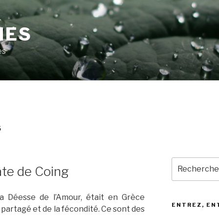
MES
es
S
Recherche
âte de Coing
pour
:
la Déesse de l’Amour, était en Grèce
ENTREZ, EN
partagé et de la fécondité. Ce sont des