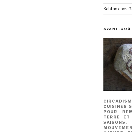
Sabtan
dans
G
AVANT-GOÛ
CIRCADIS
CUISINES 
POUR REM
TERRE ET
SAISONS
MOUVEME