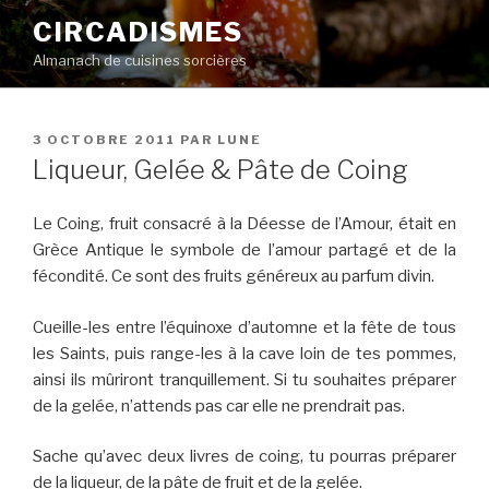
Aller
CIRCADISMES
au
Almanach de cuisines sorcières
contenu
principal
PUBLIÉ
3 OCTOBRE 2011
PAR
LUNE
LE
Liqueur, Gelée & Pâte de Coing
Le Coing, fruit consacré à la Déesse de l’Amour, était en
Grèce Antique le symbole de l’amour partagé et de la
fécondité. Ce sont des fruits généreux au parfum divin.
Cueille-les entre l’équinoxe d’automne et la fête de tous
les Saints, puis range-les à la cave loin de tes pommes,
ainsi ils mûriront tranquillement. Si tu souhaites préparer
de la gelée, n’attends pas car elle ne prendrait pas.
Sache qu’avec deux livres de coing, tu pourras préparer
de la liqueur, de la pâte de fruit et de la gelée.