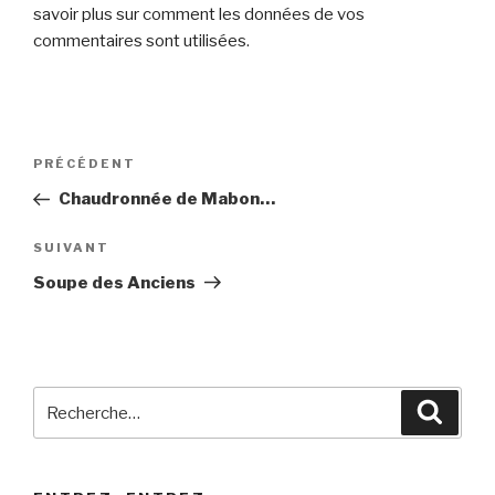
savoir plus sur comment les données de vos
commentaires sont utilisées
.
Navigation
Article
PRÉCÉDENT
de
précédent
Chaudronnée de Mabon…
l’article
Article
SUIVANT
suivant
Soupe des Anciens
Recherche
Reche
pour
: