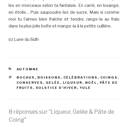
les en morceaux selon ta fantaisie. En carré, en losange,
en étoile… Puis saupoudre-les de sucre. Mais si comme
moi tu l’aimes bien fraîche et tendre, range-la au frais
dans ta plus jolie boîte et mange-la à la petite cuillère.
(c) Lune du Sidh
CATÉGORIES
AUTOMNE
ÉTIQUETTES
BOCAUX
,
BOISSONS
,
CÉLÉBRATIONS
,
COINGS
,
CONSERVES
,
GELÉE
,
LIQUEUR
,
NOËL
,
PÂTE DE
FRUITS
,
SOLSTICE D'HIVER
,
YULE
8 réponses sur “Liqueur, Gelée & Pâte de
Coing”