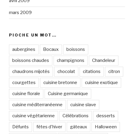
avril 2009
mars 2009
PIOCHE UN MOT…
aubergines
Bocaux
boissons
boissons chaudes
champignons
Chandeleur
chaudrons mijotés
chocolat
citations
citron
courgettes
cuisine bretonne
cuisine exotique
cuisine florale
Cuisine germanique
cuisine méditerranéenne
cuisine slave
cuisine végétarienne
Célébrations
desserts
Défunts
fêtes d'hiver
gâteaux
Halloween