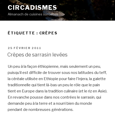
Aller
CIRCADISMES
au
Almanach de cuisines sorcières
contenu
principal
ÉTIQUETTE :
CRÊPES
PUBLIÉ
25 FÉVRIER 2011
LE
Crêpes de sarrasin levées
Un peu à la façon éthiopienne, mais seulement un peu,
puisqu’il est difficile de trouver sous nos latitudes du teff,
la céréale utilisée en Ethiopie pour faire l’Injera, la galette
traditionnelle qui tient là-bas un peu le rôle que le pain
tient en Europe dans la tradition culinaire (et le riz en Asie).
En revanche pousse dans nos contrées le sarrasin, qui
demande peu à la terre et a nourri bien du monde
pendant de nombreuses générations.