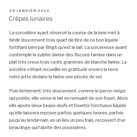
PUBLIÉ
29 JANVIER 2010
LE
Crêpes lunaires
La sorcelière ayant observé la course de la lune met à
tiédir doucement trois quart de litre de ce bon liquide
fortifiant béni par Brigit qu’est le lait. La sorceresse ayant
contemplé la sylphe danse des flocons tamise dans un
plat très creux trois cents grammes de blanche farine. La
sorcière s’étant recueillie en gratitude envers la terre
mère jette dedans la farine une pincée de sel.
Puis lentement, très doucement, comme le perce-neige
qui pointe, elle verse le lait en remuant de son fouet. Alors
elle ajoute deux beaux œufs et fouette l’onctueux liquide
qu’elle laissera reposer parfois quelques heures, parfois
jusqu’au lendemain, en un lieu un peu frais, recouvert d’un
beau linge qui l’abrite des poussières.