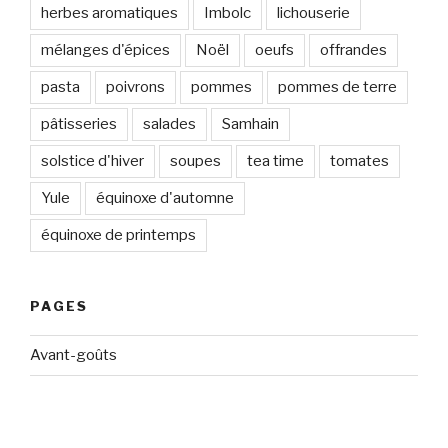
herbes aromatiques
Imbolc
lichouserie
mélanges d'épices
Noël
oeufs
offrandes
pasta
poivrons
pommes
pommes de terre
pâtisseries
salades
Samhain
solstice d'hiver
soupes
tea time
tomates
Yule
équinoxe d'automne
équinoxe de printemps
PAGES
Avant-goûts