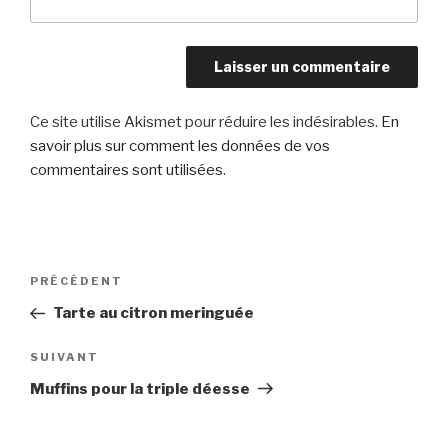
Ce site utilise Akismet pour réduire les indésirables.
En
savoir plus sur comment les données de vos
commentaires sont utilisées
.
Navigation
Article
PRÉCÉDENT
de
précédent
Tarte au citron meringuée
l’article
Article
SUIVANT
suivant
Muffins pour la triple déesse