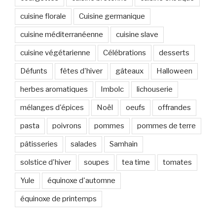
cuisine florale
Cuisine germanique
cuisine méditerranéenne
cuisine slave
cuisine végétarienne
Célébrations
desserts
Défunts
fêtes d'hiver
gâteaux
Halloween
herbes aromatiques
Imbolc
lichouserie
mélanges d'épices
Noël
oeufs
offrandes
pasta
poivrons
pommes
pommes de terre
pâtisseries
salades
Samhain
solstice d'hiver
soupes
tea time
tomates
Yule
équinoxe d'automne
équinoxe de printemps