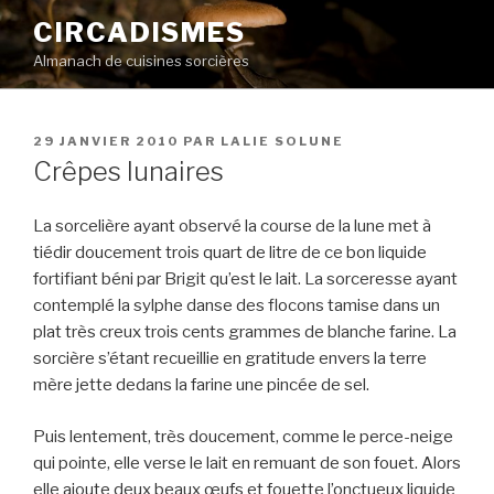
Aller
CIRCADISMES
au
Almanach de cuisines sorcières
contenu
principal
PUBLIÉ
29 JANVIER 2010
PAR
LALIE SOLUNE
LE
Crêpes lunaires
La sorcelière ayant observé la course de la lune met à
tiédir doucement trois quart de litre de ce bon liquide
fortifiant béni par Brigit qu’est le lait. La sorceresse ayant
contemplé la sylphe danse des flocons tamise dans un
plat très creux trois cents grammes de blanche farine. La
sorcière s’étant recueillie en gratitude envers la terre
mère jette dedans la farine une pincée de sel.
Puis lentement, très doucement, comme le perce-neige
qui pointe, elle verse le lait en remuant de son fouet. Alors
elle ajoute deux beaux œufs et fouette l’onctueux liquide