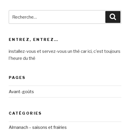
Recherche
Reche
pour
:
ENTREZ, ENTREZ…
installez-vous et servez-vous un thé car ici, c'est toujours
l'heure du thé
PAGES
Avant-goûts
CATÉGORIES
Almanach – saisons et frairies