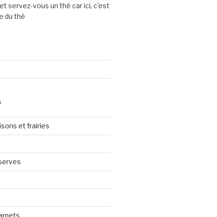
et servez-vous un thé car ici, c'est
e du thé
S
sons et frairies
serves
arnets