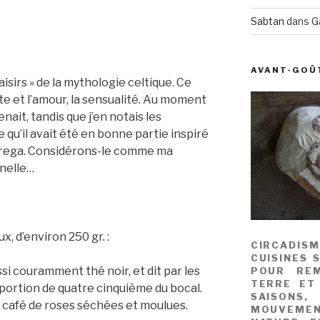
Sabtan
dans
G
AVANT-GOÛ
aisirs » de la mythologie celtique. Ce
te et l’amour, la sensualité. Au moment
nait, tandis que j’en notais les
 qu’il avait été en bonne partie inspiré
trega. Considérons-le comme ma
nnelle…
, d’environ 250 gr. :
CIRCADIS
CUISINES 
si couramment thé noir, et dit par les
POUR REM
TERRE ET
oportion de quatre cinquième du bocal.
SAISONS
à café de roses séchées et moulues.
MOUVEME