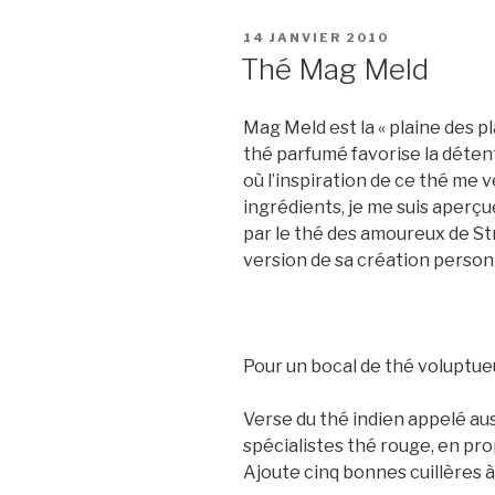
PUBLIÉ
14 JANVIER 2010
LE
Thé Mag Meld
Mag Meld est la « plaine des pl
thé parfumé favorise la déten
où l’inspiration de ce thé me ve
ingrédients, je me suis aperçue
par le thé des amoureux de S
version de sa création perso
Pour un bocal de thé voluptueux
Verse du thé indien appelé aus
spécialistes thé rouge, en pr
Ajoute cinq bonnes cuillères 