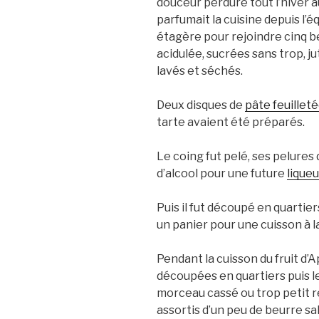
douceur perdure tout l’hiver au 
parfumait la cuisine depuis l
étagère pour rejoindre cinq be
acidulée, sucrées sans trop, ju
lavés et séchés.
Deux disques de
pâte feuillet
tarte avaient été préparés.
Le coing fut pelé, ses pelure
d’alcool pour une future
liqueu
Puis il fut découpé en quartie
un panier pour une cuisson à l
Pendant la cuisson du fruit d’
découpées en quartiers puis l
morceau cassé ou trop petit re
assortis d’un peu de beurre sa