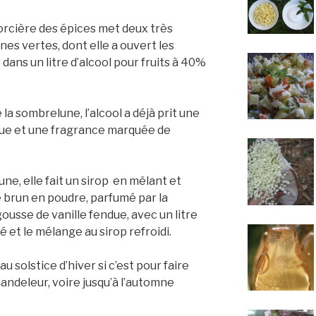
sorcière des épices met deux très
s vertes, dont elle a ouvert les
dans un litre d’alcool pour fruits à 40%
e la sombrelune, l’alcool a déjà prit une
nue et une fragrance marquée de
ne, elle fait un sirop en mêlant et
e brun en poudre, parfumé par la
usse de vanille fendue, avec un litre
umé et le mélange au sirop refroidi.
au solstice d’hiver si c’est pour faire
handeleur, voire jusqu’à l’automne