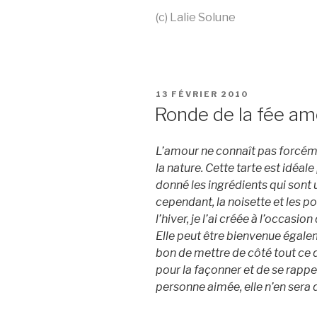
(c) Lalie Solune
PUBLIÉ
13 FÉVRIER 2010
LE
Ronde de la fée a
L’amour ne connaît pas forcéme
la nature. Cette tarte est idéal
donné les ingrédients qui sont u
cependant, la noisette et les 
l’hiver, je l’ai créée à l’occasi
Elle peut être bienvenue égaleme
bon de mettre de côté tout ce 
pour la façonner et de se rappel
personne aimée, elle n’en sera