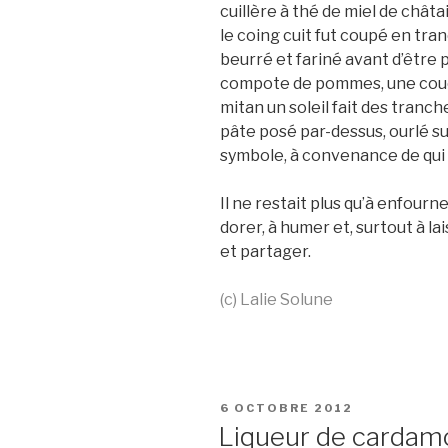
cuillère à thé de miel de chât
le coing cuit fut coupé en tra
beurré et fariné avant d’être 
compote de pommes, une couc
mitan un soleil fait des tranc
pâte posé par-dessus, ourlé su
symbole, à convenance de qui 
Il ne restait plus qu’à enfour
dorer, à humer et, surtout à l
et partager.
(c) Lalie Solune
PUBLIÉ
6 OCTOBRE 2012
LE
Liqueur de cardam