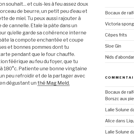
n souhait… et cuis-les à feu assez doux
orceau de beurre, un petit peu d’eau et
Bocaux de raif
tte de miel. Tu peux aussi rajouter à
Victoria spon
de cannelle. Etale la pâte dans un
pour qu’elle garde sa cohérence interne
Cèpes frits
a pâte la compote enchantée et coupe
Sloe Gin
uses et bonnes pommes dont tu
rte pendant que le four chauffe.
Nids d’abonda
on féérique au feu du foyer, que tu
à 180°c. Patiente une bonne vingtaine
un peu refroidir et de la partager avec
COMMENTAI
 en dégustant un
thé Mag Meld.
Bocaux de raif
Borszc aux pie
Lalie Solune
d
Alice
dans
Liqu
Lalie Solune
d