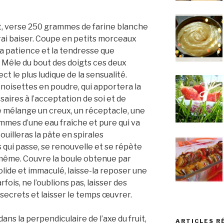
t, verse 250 grammes de farine blanche
rai baiser. Coupe en petits morceaux
a patience et la tendresse que
. Mêle du bout des doigts ces deux
t le plus ludique de la sensualité.
oisettes en poudre, qui apportera la
aires à l’acceptation de soi et de
ce mélange un creux, un réceptacle, une
mmes d’une eau fraîche et pure qui va
ouilleras la pâte en spirales
 qui passe, se renouvelle et se répète
e même. Couvre la boule obtenue par
olide et immaculé, laisse-la reposer une
rfois, ne l’oublions pas, laisser des
secrets et laisser le temps œuvrer.
ns la perpendiculaire de l’axe du fruit,
ARTICLES R