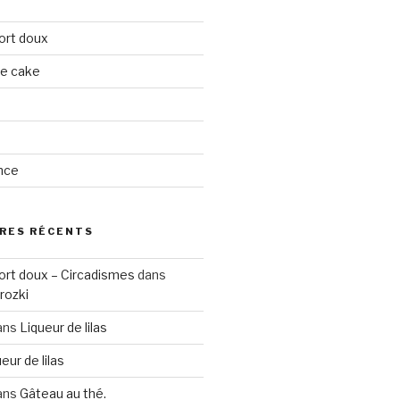
ort doux
ge cake
nce
RES RÉCENTS
ort doux – Circadismes
dans
rozki
ans
Liqueur de lilas
eur de lilas
ans
Gâteau au thé.