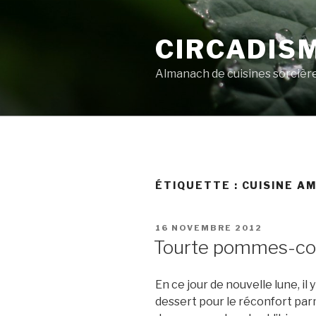
Aller
au
CIRCADIS
contenu
principal
Almanach de cuisines sorcièr
ÉTIQUETTE :
CUISINE A
PUBLIÉ
16 NOVEMBRE 2012
LE
Tourte pommes-co
En ce jour de nouvelle lune, il y
dessert pour le réconfort par