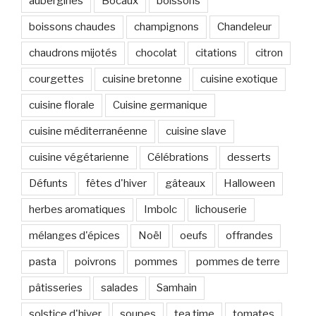
aubergines
Bocaux
boissons
boissons chaudes
champignons
Chandeleur
chaudrons mijotés
chocolat
citations
citron
courgettes
cuisine bretonne
cuisine exotique
cuisine florale
Cuisine germanique
cuisine méditerranéenne
cuisine slave
cuisine végétarienne
Célébrations
desserts
Défunts
fêtes d'hiver
gâteaux
Halloween
herbes aromatiques
Imbolc
lichouserie
mélanges d'épices
Noël
oeufs
offrandes
pasta
poivrons
pommes
pommes de terre
pâtisseries
salades
Samhain
solstice d'hiver
soupes
tea time
tomates