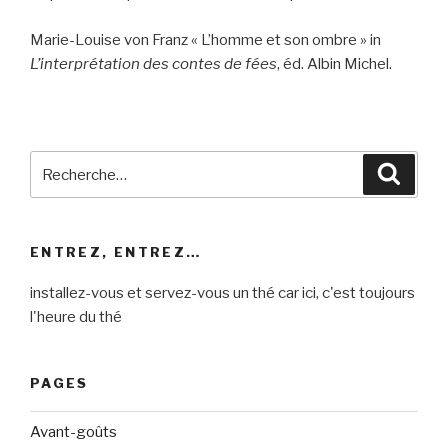
Marie-Louise von Franz « L’homme et son ombre » in
L’interprétation des contes de fées
, éd. Albin Michel.
Recherche
Reche
pour
:
ENTREZ, ENTREZ…
installez-vous et servez-vous un thé car ici, c'est toujours
l'heure du thé
PAGES
Avant-goûts