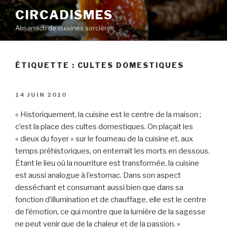
Aller
CIRCADISMES
au
Almanach de cuisines sorcières
contenu
principal
ÉTIQUETTE :
CULTES DOMESTIQUES
PUBLIÉ
14 JUIN 2010
LE
« Historiquement, la cuisine est le centre de la maison ;
c’est la place des cultes domestiques. On plaçait les
« dieux du foyer » sur le fourneau de la cuisine et, aux
temps préhistoriques, on enterrait les morts en dessous.
Étant le lieu où la nourriture est transformée, la cuisine
est aussi analogue à l’estomac. Dans son aspect
desséchant et consumant aussi bien que dans sa
fonction d’illumination et de chauffage, elle est le centre
de l’émotion, ce qui montre que la lumière de la sagesse
ne peut venir que de la chaleur et de la passion. »