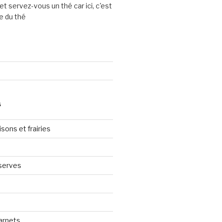
et servez-vous un thé car ici, c'est
e du thé
S
sons et frairies
serves
arnets