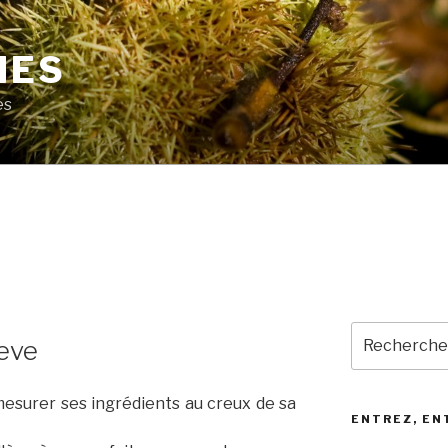
MES
es
Recherche
eve
pour
:
mesurer ses ingrédients au creux de sa
ENTREZ, EN