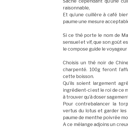
Sache cependant qu’une cui
raisonnable,
Et qu’une cuillère à café bie
paume une mesure acceptabl
Si ce thé porte le nom de Maev
sensuel et vif, que son goût e
le compose guide le voyageur s
Choisis un thé noir de Chi
charpenté. 100g feront l’affa
cette boisson.
Qu’ils soient largement agr
ingrédient-ci est le roi de ce mé
à trouver qu’à doser sagement
Pour contrebalancer la tor
vertus du lotus et garder les 
paume de menthe poivrée mo
A ce mélange adjoins un creu