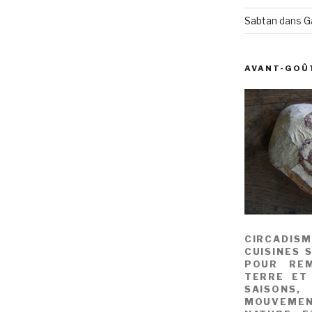
Sabtan
dans
G
AVANT-GOÛ
CIRCADIS
CUISINES 
POUR REM
TERRE ET
SAISONS
MOUVEME