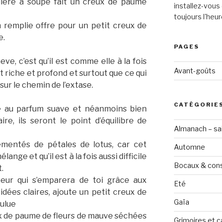
llère à soupe fait un creux de paume
installez-vous 
toujours l'heur
n remplie offre pour un petit creux de
e.
PAGES
e, c’est qu’il est comme elle à la fois
Avant-goûts
st riche et profond et surtout que ce qui
ur le chemin de l’extase.
CATÉGORIE
ne au parfum suave et néanmoins bien
ire, ils seront le point d’équilibre de
Almanach – sai
émentés de pétales de lotus, car cet
Automne
lange et qu’il est à la fois aussi difficile
Bocaux & con
.
peur qui s’emparera de toi grâce aux
Eté
idées claires, ajoute un petit creux de
Gaïa
ulue
x de paume de fleurs de mauve séchées
Grimoires et c