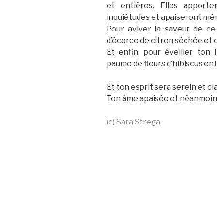
et entières. Elles apporte
inquiétudes et apaiseront mêm
Pour aviver la saveur de c
d’écorce de citron séchée et
Et enfin, pour éveiller ton 
paume de fleurs d’hibiscus ent
Et ton esprit sera serein et cl
Ton âme apaisée et néanmoins
(c) Sara Strega