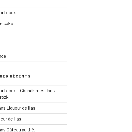
ort doux
ge cake
nce
RES RÉCENTS
ort doux – Circadismes
dans
rozki
ans
Liqueur de lilas
eur de lilas
ans
Gâteau au thé.