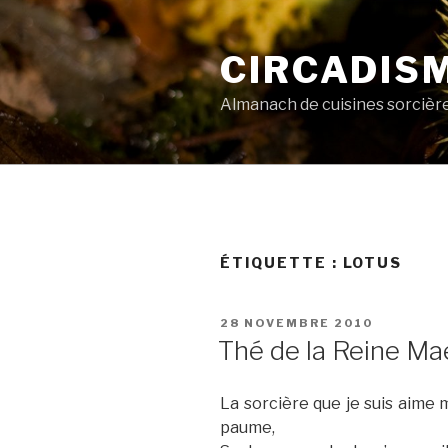
Aller
au
CIRCADIS
contenu
principal
Almanach de cuisines sorcièr
ÉTIQUETTE :
LOTUS
PUBLIÉ
28 NOVEMBRE 2010
LE
Thé de la Reine Ma
La sorcière que je suis aime 
paume,