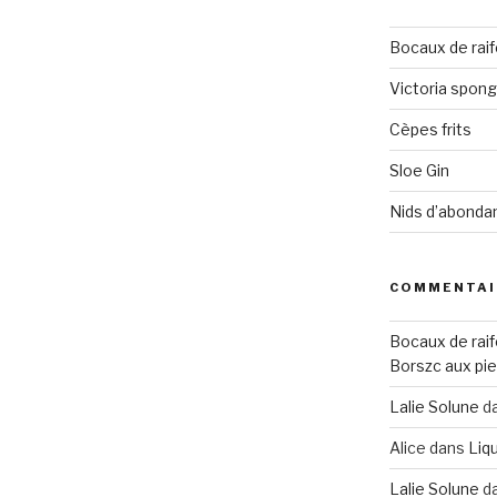
Bocaux de raif
Victoria spon
Cèpes frits
Sloe Gin
Nids d’abonda
COMMENTAI
Bocaux de raif
Borszc aux pie
Lalie Solune
d
Alice
dans
Liqu
Lalie Solune
d