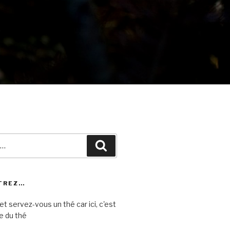
Recherche
TREZ…
et servez-vous un thé car ici, c'est
e du thé