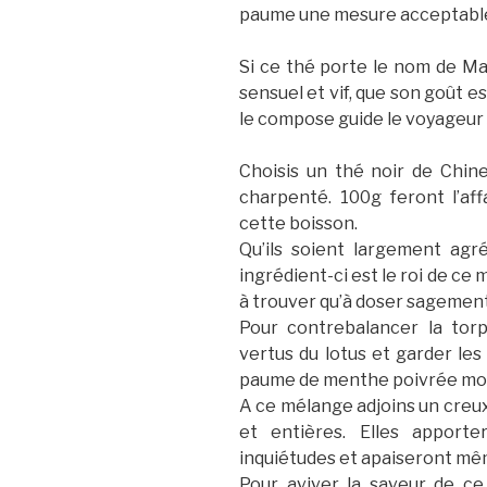
paume une mesure acceptabl
Si ce thé porte le nom de Maev
sensuel et vif, que son goût e
le compose guide le voyageur s
Choisis un thé noir de Chi
charpenté. 100g feront l’affa
cette boisson.
Qu’ils soient largement agr
ingrédient-ci est le roi de ce mé
à trouver qu’à doser sagement
Pour contrebalancer la tor
vertus du lotus et garder les 
paume de menthe poivrée mo
A ce mélange adjoins un creu
et entières. Elles apporte
inquiétudes et apaiseront mêm
Pour aviver la saveur de c