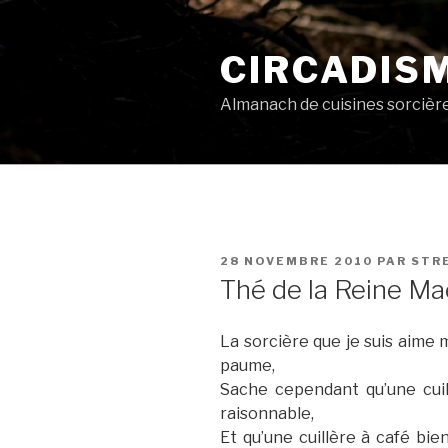
Aller
au
CIRCADIS
contenu
principal
Almanach de cuisines sorcièr
PUBLIÉ
28 NOVEMBRE 2010
PAR
STR
LE
Thé de la Reine M
La sorcière que je suis aime 
paume,
Sache cependant qu’une cui
raisonnable,
Et qu’une cuillère à café bie