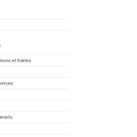
S
sons et frairies
serves
arnets