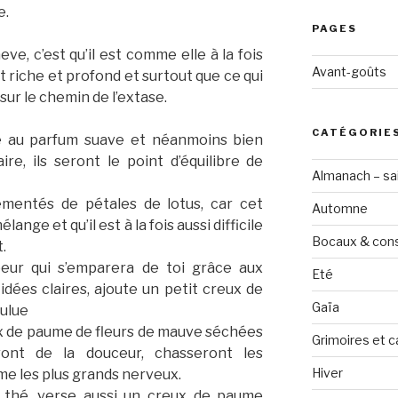
e.
PAGES
e, c’est qu’il est comme elle à la fois
Avant-goûts
st riche et profond et surtout que ce qui
ur le chemin de l’extase.
CATÉGORIE
ne au parfum suave et néanmoins bien
ire, ils seront le point d’équilibre de
Almanach – sai
émentés de pétales de lotus, car cet
Automne
lange et qu’il est à la fois aussi difficile
Bocaux & con
.
peur qui s’emparera de toi grâce aux
Eté
idées claires, ajoute un petit creux de
Gaïa
ulue
x de paume de fleurs de mauve séchées
Grimoires et c
ront de la douceur, chasseront les
Hiver
e les plus grands nerveux.
e thé, verse aussi un creux de paume