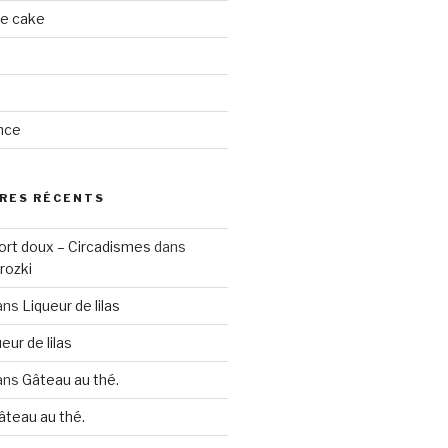
ge cake
nce
RES RÉCENTS
ort doux – Circadismes
dans
rozki
ans
Liqueur de lilas
eur de lilas
ans
Gâteau au thé.
âteau au thé.