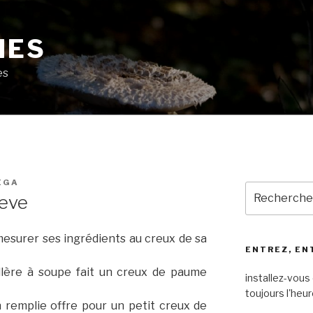
MES
es
EGA
Recherche
aeve
pour
:
mesurer ses ingrédients au creux de sa
ENTREZ, EN
llère à soupe fait un creux de paume
installez-vous 
toujours l'heur
n remplie offre pour un petit creux de