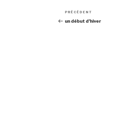
Navigation
Article
PRÉCÉDENT
de
précédent
un début d’hiver
l’article