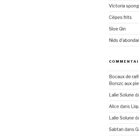
Victoria spon
Cèpes frits
Sloe Gin
Nids d’abonda
COMMENTAI
Bocaux de raif
Borszc aux pie
Lalie Solune
d
Alice
dans
Liqu
Lalie Solune
d
Sabtan
dans
G