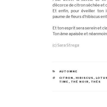
d’écorce de citron séchée et
Et enfin, pour éveiller ton 
paume de fleurs d’hibiscus ent
Et ton esprit sera serein et cl
Ton âme apaisée et néanmoins
(c) Sara Strega
CATÉGORIES
AUTOMNE
ÉTIQUETTES
CITRON
,
HIBISCUS
,
LOTU
TIME
,
THÉ NOIR
,
THÉS