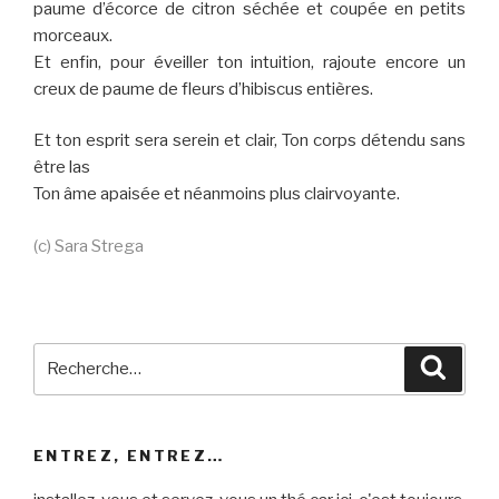
paume d’écorce de citron séchée et coupée en petits
morceaux.
Et enfin, pour éveiller ton intuition, rajoute encore un
creux de paume de fleurs d’hibiscus entières.
Et ton esprit sera serein et clair, Ton corps détendu sans
être las
Ton âme apaisée et néanmoins plus clairvoyante.
(c) Sara Strega
Recherche
Reche
pour
:
ENTREZ, ENTREZ…