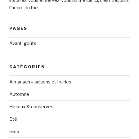
installez-vous et servez-vous un thé car ici, c'est toujours
l'heure du thé
PAGES
Avant-goûts
CATÉGORIES
Almanach – saisons et frairies
Automne
Bocaux & conserves
Eté
Gaïa