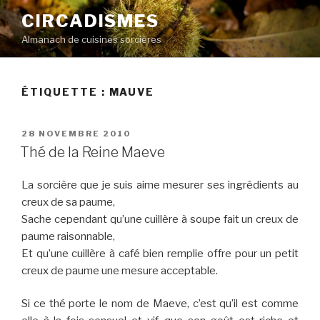
Aller
CIRCADISMES
au
Almanach de cuisines sorcières
contenu
principal
ÉTIQUETTE :
MAUVE
PUBLIÉ
28 NOVEMBRE 2010
LE
Thé de la Reine Maeve
La sorcière que je suis aime mesurer ses ingrédients au
creux de sa paume,
Sache cependant qu’une cuillère à soupe fait un creux de
paume raisonnable,
Et qu’une cuillère à café bien remplie offre pour un petit
creux de paume une mesure acceptable.
Si ce thé porte le nom de Maeve, c’est qu’il est comme