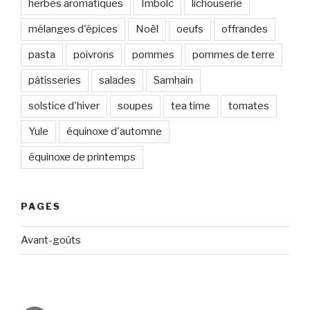
herbes aromatiques
Imbolc
lichouserie
mélanges d'épices
Noël
oeufs
offrandes
pasta
poivrons
pommes
pommes de terre
pâtisseries
salades
Samhain
solstice d'hiver
soupes
tea time
tomates
Yule
équinoxe d'automne
équinoxe de printemps
PAGES
Avant-goûts