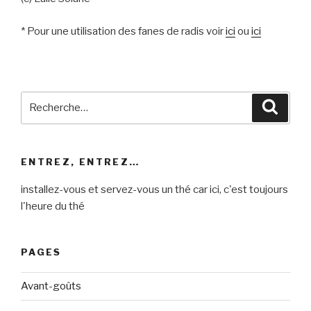
* Pour une utilisation des fanes de radis voir
ici
ou
ici
Recherche
Reche
pour
:
ENTREZ, ENTREZ…
installez-vous et servez-vous un thé car ici, c'est toujours
l'heure du thé
PAGES
Avant-goûts