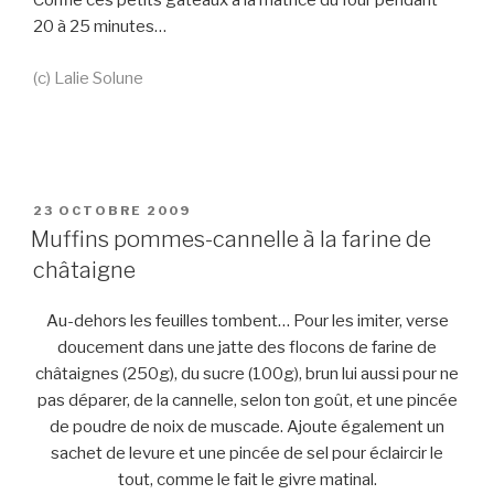
Confie ces petits gâteaux à la matrice du four pendant
20 à 25 minutes…
(c) Lalie Solune
PUBLIÉ
23 OCTOBRE 2009
LE
Muffins pommes-cannelle à la farine de
châtaigne
Au-dehors les feuilles tombent… Pour les imiter, verse
doucement dans une jatte des flocons de farine de
châtaignes (250g), du sucre (100g), brun lui aussi pour ne
pas déparer, de la cannelle, selon ton goût, et une pincée
de poudre de noix de muscade. Ajoute également un
sachet de levure et une pincée de sel pour éclaircir le
tout, comme le fait le givre matinal.