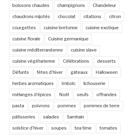
boissons chaudes
champignons
Chandeleur
chaudrons mijotés
chocolat
citations
citron
courgettes
cuisine bretonne
cuisine exotique
cuisine florale
Cuisine germanique
cuisine méditerranéenne
cuisine slave
cuisine végétarienne
Célébrations
desserts
Défunts
fêtes d'hiver
gâteaux
Halloween
herbes aromatiques
Imbolc
lichouserie
mélanges d'épices
Noël
oeufs
offrandes
pasta
poivrons
pommes
pommes de terre
pâtisseries
salades
Samhain
solstice d'hiver
soupes
tea time
tomates