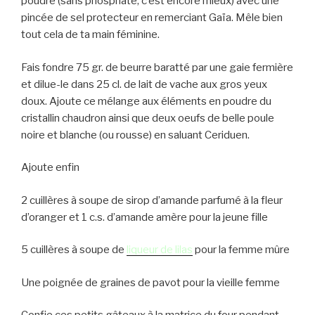
poudre (sans phosphate, c’est encore mieux) avec une
pincée de sel protecteur en remerciant Gaïa. Mêle bien
tout cela de ta main féminine.
Fais fondre 75 gr. de beurre baratté par une gaie fermière
et dilue-le dans 25 cl. de lait de vache aux gros yeux
doux. Ajoute ce mélange aux éléments en poudre du
cristallin chaudron ainsi que deux oeufs de belle poule
noire et blanche (ou rousse) en saluant Ceriduen.
Ajoute enfin
2 cuillères à soupe de sirop d’amande parfumé à la fleur
d’oranger et 1 c.s. d’amande amère pour la jeune fille
5 cuillères à soupe de
liqueur de lilas
pour la femme mûre
Une poignée de graines de pavot pour la vieille femme