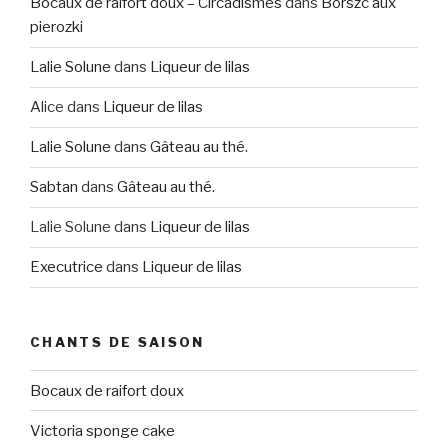
Bocaux de raifort doux – Circadismes
dans
Borszc aux
pierozki
Lalie Solune
dans
Liqueur de lilas
Alice
dans
Liqueur de lilas
Lalie Solune
dans
Gâteau au thé.
Sabtan
dans
Gâteau au thé.
Lalie Solune
dans
Liqueur de lilas
Executrice
dans
Liqueur de lilas
CHANTS DE SAISON
Bocaux de raifort doux
Victoria sponge cake