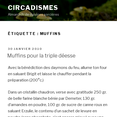
Aller
CIRCADISMES
au
Almanach de cuisines sorcières
contenu
principal
ÉTIQUETTE :
MUFFINS
PUBLIÉ
30 JANVIER 2010
LE
Muffins pour la triple déesse
Avec la bénédiction des daymons du feu, allume ton four
en saluant Brigit et laisse le chauffer pendant la
préparation (200°c.)
Dans un cristallin chaudron, verse avec gratitude 250 gr.
de belle farine blanche bénie par Demeter, 130 gr.
d’amandes en poudre, 100 gr. de sucre de canne roux en
saluant Erzulie, le contenu d’un sachet de levure en