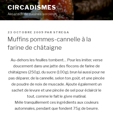
Aller
CIRCADISMES
au
Almanach de cuisines sorcières
contenu
principal
PUBLIÉ
23 OCTOBRE 2009
PAR
STREGA
LE
Muffins pommes-cannelle à la
farine de châtaigne
Au-dehors les feuilles tombent… Pour les imiter, verse
doucement dans une jatte des flocons de farine de
châtaignes (250g), du sucre (100g), brun lui aussi pour ne
pas déparer, de la cannelle, selon ton goût, et une pincée
de poudre de noix de muscade. Ajoute également un
sachet de levure et une pincée de sel pour éclaircir le
tout, comme le fait le givre matinal.
Mêle tranquillement ces ingrédients aux couleurs
automnales, pendant que fondent 75g de beurre.