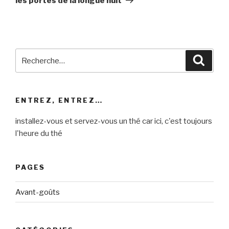
les portes de la longue nuit
Recherche
Reche
pour
:
ENTREZ, ENTREZ…
installez-vous et servez-vous un thé car ici, c'est toujours
l'heure du thé
PAGES
Avant-goûts