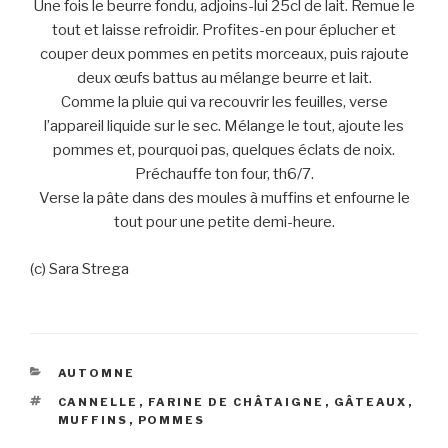
Une fois le beurre fondu, adjoins-lui 25cl de lait. Remue le
tout et laisse refroidir. Profites-en pour éplucher et
couper deux pommes en petits morceaux, puis rajoute
deux œufs battus au mélange beurre et lait.
Comme la pluie qui va recouvrir les feuilles, verse
l’appareil liquide sur le sec. Mélange le tout, ajoute les
pommes et, pourquoi pas, quelques éclats de noix.
Préchauffe ton four, th6/7.
Verse la pâte dans des moules à muffins et enfourne le
tout pour une petite demi-heure.
(c) Sara Strega
CATÉGORIES
AUTOMNE
ÉTIQUETTES
CANNELLE
,
FARINE DE CHÂTAIGNE
,
GÂTEAUX
,
MUFFINS
,
POMMES