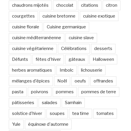
chaudrons mijotés
chocolat
citations
citron
courgettes
cuisine bretonne
cuisine exotique
cuisine florale
Cuisine germanique
cuisine méditerranéenne
cuisine slave
cuisine végétarienne
Célébrations
desserts
Défunts
fêtes d'hiver
gâteaux
Halloween
herbes aromatiques
Imbolc
lichouserie
mélanges d'épices
Noël
oeufs
offrandes
pasta
poivrons
pommes
pommes de terre
pâtisseries
salades
Samhain
solstice d'hiver
soupes
tea time
tomates
Yule
équinoxe d'automne