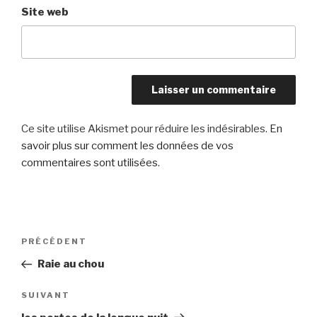
Site web
Ce site utilise Akismet pour réduire les indésirables.
En
savoir plus sur comment les données de vos
commentaires sont utilisées
.
Navigation
Article
PRÉCÉDENT
de
précédent
Raie au chou
l’article
Article
SUIVANT
suivant