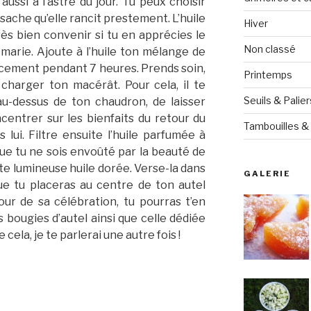
aussi à l’astre du jour. Tu peux choisir
 sache qu’elle rancit prestement. L’huile
Hiver
rès bien convenir si tu en apprécies le
Non classé
marie. Ajoute à l’huile ton mélange de
ucement pendant 7 heures. Prends soin,
Printemps
charger ton macérât. Pour cela, il te
Seuils & Palier
au-dessus de ton chaudron, de laisser
centrer sur les bienfaits du retour du
Tambouilles & 
s lui. Filtre ensuite l’huile parfumée à
que tu ne sois envoûté par la beauté de
e lumineuse huile dorée. Verse-la dans
GALERIE
que tu placeras au centre de ton autel
jour de sa célébration, tu pourras t’en
s bougies d’autel ainsi que celle dédiée
 cela, je te parlerai une autre fois !