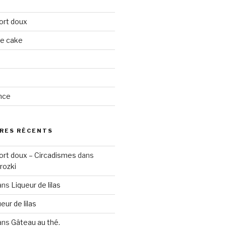
ort doux
ge cake
nce
RES RÉCENTS
ort doux – Circadismes
dans
rozki
ans
Liqueur de lilas
eur de lilas
ans
Gâteau au thé.