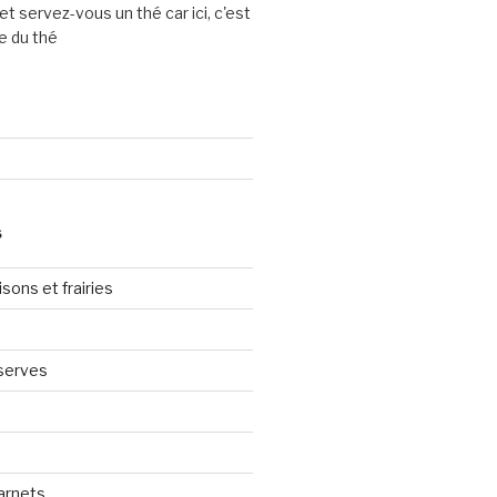
et servez-vous un thé car ici, c'est
e du thé
S
sons et frairies
serves
arnets