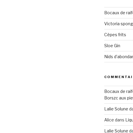
Bocaux de raif
Victoria spon
Cèpes frits
Sloe Gin
Nids d’abonda
COMMENTAI
Bocaux de raif
Borszc aux pie
Lalie Solune
d
Alice
dans
Liqu
Lalie Solune
d