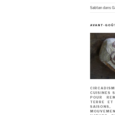
Sabtan
dans
G
AVANT-GOÛ
CIRCADIS
CUISINES 
POUR REM
TERRE ET
SAISONS
MOUVEME