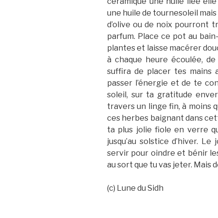
céramique une huile liée elle 
une huile de tournesoleil mais
d’olive ou de noix pourront t
parfum. Place ce pot au bain-
plantes et laisse macérer do
à chaque heure écoulée, de 
suffira de placer tes mains 
passer l’énergie et de te con
soleil, sur ta gratitude enver
travers un linge fin, à moins 
ces herbes baignant dans cett
ta plus jolie fiole en verre 
jusqu’au solstice d’hiver. Le 
servir pour oindre et bénir le
au sort que tu vas jeter. Mais de
(c) Lune du Sidh