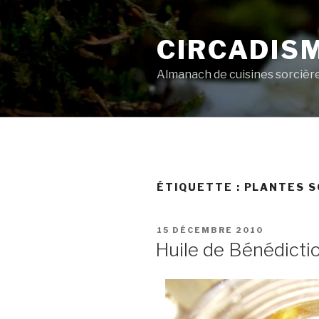
Aller
au
CIRCADIS
contenu
principal
Almanach de cuisines sorcièr
ÉTIQUETTE :
PLANTES S
PUBLIÉ
15 DÉCEMBRE 2010
LE
Huile de Bénédictio