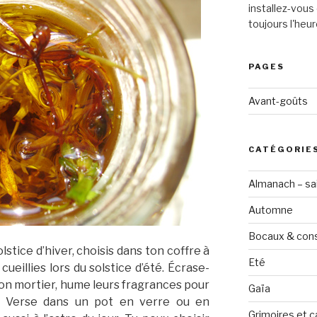
installez-vous 
toujours l'heur
PAGES
Avant-goûts
CATÉGORIE
Almanach – sai
Automne
Bocaux & con
stice d’hiver, choisis dans ton coffre à
Eté
cueillies lors du solstice d’été. Écrase-
on mortier, hume leurs fragrances pour
Gaïa
r. Verse dans un pot en verre ou en
Grimoires et c