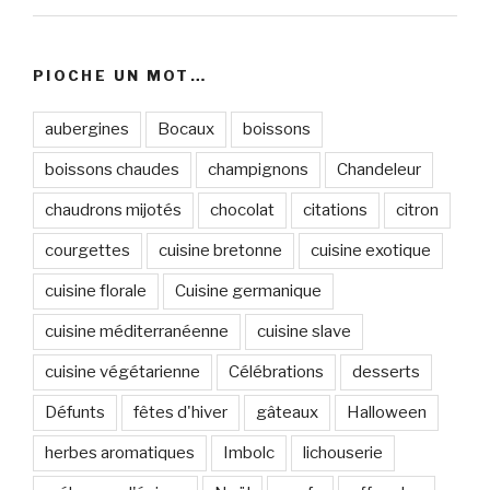
PIOCHE UN MOT…
aubergines
Bocaux
boissons
boissons chaudes
champignons
Chandeleur
chaudrons mijotés
chocolat
citations
citron
courgettes
cuisine bretonne
cuisine exotique
cuisine florale
Cuisine germanique
cuisine méditerranéenne
cuisine slave
cuisine végétarienne
Célébrations
desserts
Défunts
fêtes d'hiver
gâteaux
Halloween
herbes aromatiques
Imbolc
lichouserie