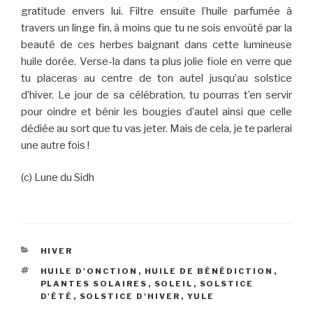
gratitude envers lui. Filtre ensuite l’huile parfumée à
travers un linge fin, à moins que tu ne sois envoûté par la
beauté de ces herbes baignant dans cette lumineuse
huile dorée. Verse-la dans ta plus jolie fiole en verre que
tu placeras au centre de ton autel jusqu’au solstice
d’hiver. Le jour de sa célébration, tu pourras t’en servir
pour oindre et bénir les bougies d’autel ainsi que celle
dédiée au sort que tu vas jeter. Mais de cela, je te parlerai
une autre fois !
(c) Lune du Sidh
CATÉGORIES
HIVER
ÉTIQUETTES
HUILE D'ONCTION
,
HUILE DE BÉNÉDICTION
,
PLANTES SOLAIRES
,
SOLEIL
,
SOLSTICE
D'ÉTÉ
,
SOLSTICE D'HIVER
,
YULE