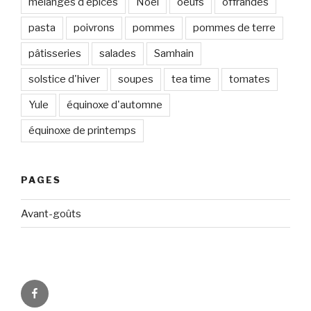
mélanges d'épices
Noël
oeufs
offrandes
pasta
poivrons
pommes
pommes de terre
pâtisseries
salades
Samhain
solstice d'hiver
soupes
tea time
tomates
Yule
équinoxe d'automne
équinoxe de printemps
PAGES
Avant-goûts
Circadismes
sur