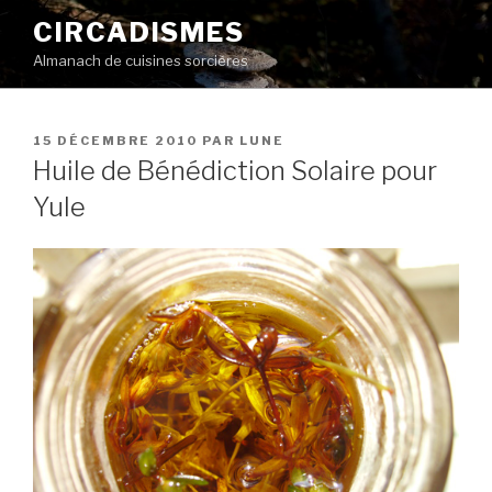
Aller
CIRCADISMES
au
Almanach de cuisines sorcières
contenu
principal
PUBLIÉ
15 DÉCEMBRE 2010
PAR
LUNE
LE
Huile de Bénédiction Solaire pour
Yule