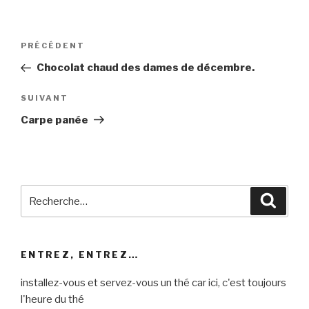
Navigation
Article
PRÉCÉDENT
de
précédent
Chocolat chaud des dames de décembre.
l’article
Article
SUIVANT
suivant
Carpe panée
Recherche
Reche
pour
:
ENTREZ, ENTREZ…
installez-vous et servez-vous un thé car ici, c'est toujours
l'heure du thé