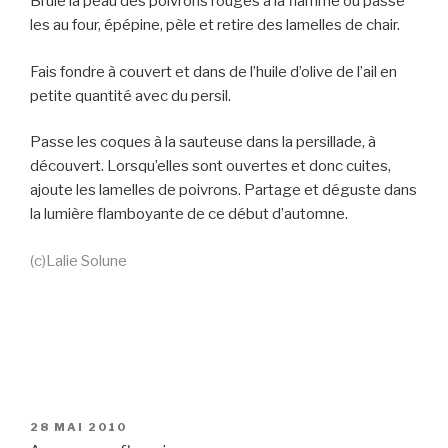
Brûle la peau des poivrons rouges à la flamme ou passe
les au four, épépine, pèle et retire des lamelles de chair.
Fais fondre à couvert et dans de l’huile d’olive de l’ail en
petite quantité avec du persil.
Passe les coques à la sauteuse dans la persillade, à
découvert. Lorsqu’elles sont ouvertes et donc cuites,
ajoute les lamelles de poivrons. Partage et déguste dans
la lumière flamboyante de ce début d’automne.
(c)Lalie Solune
PUBLIÉ
28 MAI 2010
LE