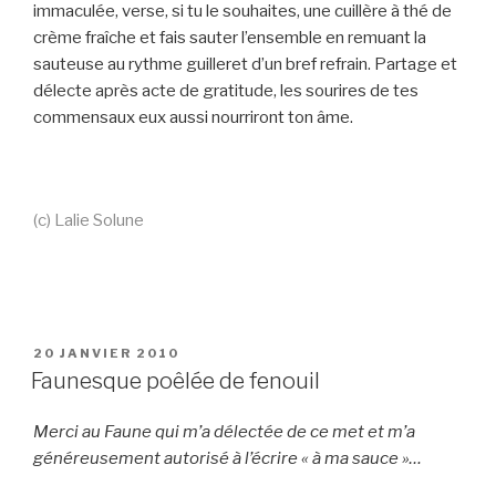
immaculée, verse, si tu le souhaites, une cuillère à thé de
crème fraîche et fais sauter l’ensemble en remuant la
sauteuse au rythme guilleret d’un bref refrain. Partage et
délecte après acte de gratitude, les sourires de tes
commensaux eux aussi nourriront ton âme.
(c) Lalie Solune
PUBLIÉ
20 JANVIER 2010
LE
Faunesque poêlée de fenouil
Merci au Faune qui m’a délectée de ce met et m’a
généreusement autorisé à l’écrire « à ma sauce »…