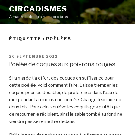
Aller
CIRCADISMES
au
Almanach de cuisines sorcières
contenu
principal
ÉTIQUETTE :
POÊLÉES
PUBLIÉ
20 SEPTEMBRE 2012
LE
Poêlée de coques aux poivrons rouges
Si la marée t’a offert des coques en suffisance pour
cette poêlée, voici comment faire. Laisse tremper les
coques pour les désabler, de préférence dans l’eau de
mer pendant au moins une journée. Change l’eau une ou
deux fois. Pour cela, soulève les coquillages plutôt que
de retourner le récipient, ainsi le sable tombé au fond ne
viendra pas se remettre dedans.