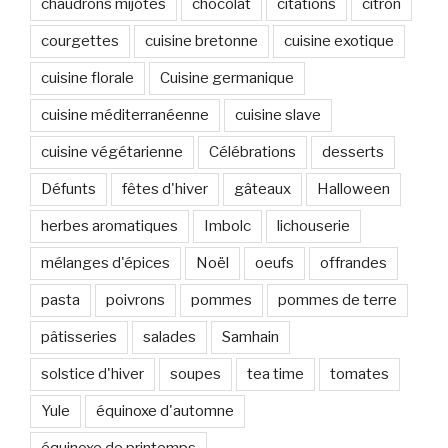
chaudrons mijotés
chocolat
citations
citron
courgettes
cuisine bretonne
cuisine exotique
cuisine florale
Cuisine germanique
cuisine méditerranéenne
cuisine slave
cuisine végétarienne
Célébrations
desserts
Défunts
fêtes d'hiver
gâteaux
Halloween
herbes aromatiques
Imbolc
lichouserie
mélanges d'épices
Noël
oeufs
offrandes
pasta
poivrons
pommes
pommes de terre
pâtisseries
salades
Samhain
solstice d'hiver
soupes
tea time
tomates
Yule
équinoxe d'automne