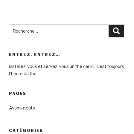
Recherche
Reche
pour
:
ENTREZ, ENTREZ…
installez-vous et servez-vous un thé car ici, c'est toujours
l'heure du thé
PAGES
Avant-goûts
CATÉGORIES