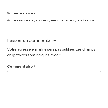
CATÉGORIES
PRINTEMPS
ÉTIQUETTES
ASPERGES
,
CRÈME
,
MARJOLAINE
,
POÊLÉES
Laisser un commentaire
Votre adresse e-mail ne sera pas publiée.
Les champs
obligatoires sont indiqués avec
*
Commentaire
*