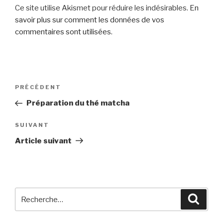
Ce site utilise Akismet pour réduire les indésirables.
En
savoir plus sur comment les données de vos
commentaires sont utilisées
.
Navigation
Article
PRÉCÉDENT
de
précédent
Préparation du thé matcha
l’article
Article
SUIVANT
suivant
Article suivant
Recherche
Reche
pour
: