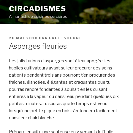
Aller
CIRCADISMES
au
Almanach de cuisines sorcières
contenu
principal
PUBLIÉ
28 MAI 2010
PAR
LALIE SOLUNE
LE
Asperges fleuries
Les jolis turions d’asperges sont à leur apogée, les
habiles cultivateurs ayant su leur procurer des soins
patients pendant trois ans pourront t’en procurer des
fraîches, élancées, élégantes et craquantes que tu
pourras rendre fondantes à souhait en les cuisant
entières à la vapeur ou dans l’eau pendant quelques dix
petites minutes. Tu sauras que le temps est venu
lorsqu’une petite pique en bois s’enfoncera facilement
dans leur chair blanche.
Prépare ensuite une sauteuse en y versant de l’huile