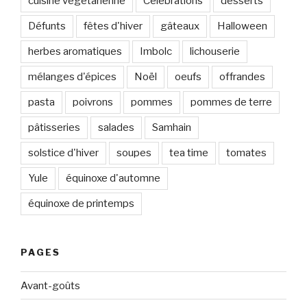
cuisine végétarienne
Célébrations
desserts
Défunts
fêtes d'hiver
gâteaux
Halloween
herbes aromatiques
Imbolc
lichouserie
mélanges d'épices
Noël
oeufs
offrandes
pasta
poivrons
pommes
pommes de terre
pâtisseries
salades
Samhain
solstice d'hiver
soupes
tea time
tomates
Yule
équinoxe d'automne
équinoxe de printemps
PAGES
Avant-goûts