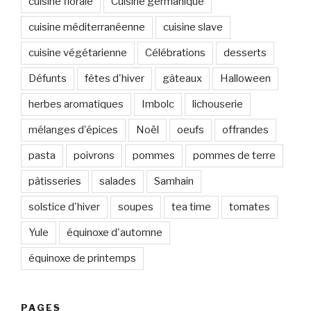
cuisine florale
Cuisine germanique
cuisine méditerranéenne
cuisine slave
cuisine végétarienne
Célébrations
desserts
Défunts
fêtes d'hiver
gâteaux
Halloween
herbes aromatiques
Imbolc
lichouserie
mélanges d'épices
Noël
oeufs
offrandes
pasta
poivrons
pommes
pommes de terre
pâtisseries
salades
Samhain
solstice d'hiver
soupes
tea time
tomates
Yule
équinoxe d'automne
équinoxe de printemps
PAGES