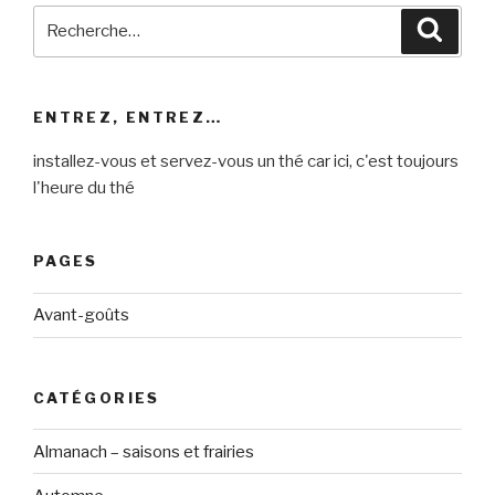
Recherche
Reche
pour
:
ENTREZ, ENTREZ…
installez-vous et servez-vous un thé car ici, c'est toujours
l'heure du thé
PAGES
Avant-goûts
CATÉGORIES
Almanach – saisons et frairies