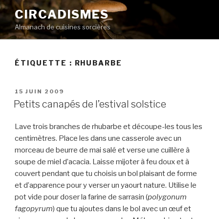
Aller
CIRCADISMES
au
Almanach de cuisines sorcières
contenu
principal
ÉTIQUETTE :
RHUBARBE
PUBLIÉ
15 JUIN 2009
LE
Petits canapés de l’estival solstice
Lave trois branches de rhubarbe et découpe-les tous les
centimètres. Place les dans une casserole avec un
morceau de beurre de mai salé et verse une cuillère à
soupe de miel d’acacia. Laisse mijoter à feu doux et à
couvert pendant que tu choisis un bol plaisant de forme
et d’apparence pour y verser un yaourt nature. Utilise le
pot vide pour doser la farine de sarrasin (
polygonum
fagopyrum
) que tu ajoutes dans le bol avec un œuf et