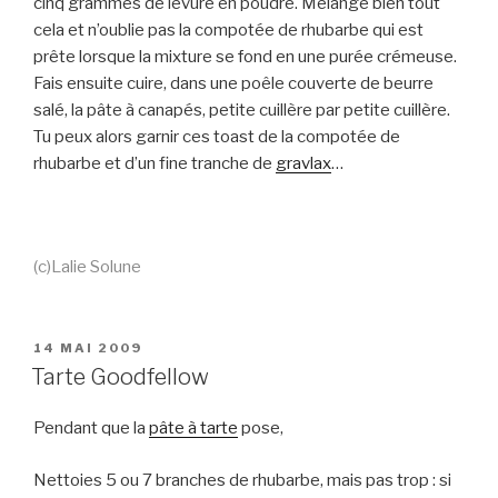
cinq grammes de levure en poudre. Mélange bien tout
cela et n’oublie pas la compotée de rhubarbe qui est
prête lorsque la mixture se fond en une purée crémeuse.
Fais ensuite cuire, dans une poêle couverte de beurre
salé, la pâte à canapés, petite cuillère par petite cuillère.
Tu peux alors garnir ces toast de la compotée de
rhubarbe et d’un fine tranche de
gravlax
…
(c)Lalie Solune
PUBLIÉ
14 MAI 2009
LE
Tarte Goodfellow
Pendant que la
pâte à tarte
pose,
Nettoies 5 ou 7 branches de rhubarbe, mais pas trop : si