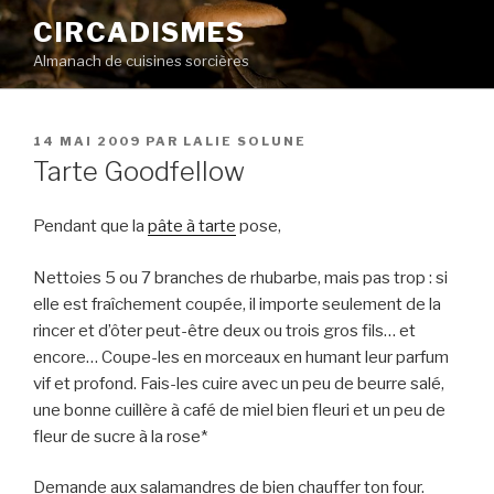
Aller
CIRCADISMES
au
Almanach de cuisines sorcières
contenu
principal
PUBLIÉ
14 MAI 2009
PAR
LALIE SOLUNE
LE
Tarte Goodfellow
Pendant que la
pâte à tarte
pose,
Nettoies 5 ou 7 branches de rhubarbe, mais pas trop : si
elle est fraîchement coupée, il importe seulement de la
rincer et d’ôter peut-être deux ou trois gros fils… et
encore… Coupe-les en morceaux en humant leur parfum
vif et profond. Fais-les cuire avec un peu de beurre salé,
une bonne cuillère à café de miel bien fleuri et un peu de
fleur de sucre à la rose*
Demande aux salamandres de bien chauffer ton four.