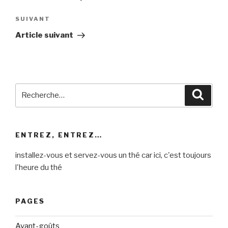
l’article
Article
SUIVANT
suivant
Article suivant
Recherche
Reche
pour
:
ENTREZ, ENTREZ…
installez-vous et servez-vous un thé car ici, c'est toujours
l'heure du thé
PAGES
Avant-goûts