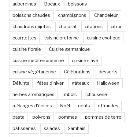
aubergines
Bocaux
boissons
boissons chaudes
champignons
Chandeleur
chaudrons mijotés
chocolat
citations
citron
courgettes
cuisine bretonne
cuisine exotique
cuisine florale
Cuisine germanique
cuisine méditerranéenne
cuisine slave
cuisine végétarienne
Célébrations
desserts
Défunts
fêtes d'hiver
gâteaux
Halloween
herbes aromatiques
Imbolc
lichouserie
mélanges d'épices
Noël
oeufs
offrandes
pasta
poivrons
pommes
pommes de terre
pâtisseries
salades
Samhain