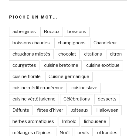
PIOCHE UN MOT…
aubergines
Bocaux
boissons
boissons chaudes
champignons
Chandeleur
chaudrons mijotés
chocolat
citations
citron
courgettes
cuisine bretonne
cuisine exotique
cuisine florale
Cuisine germanique
cuisine méditerranéenne
cuisine slave
cuisine végétarienne
Célébrations
desserts
Défunts
fêtes d'hiver
gâteaux
Halloween
herbes aromatiques
Imbolc
lichouserie
mélanges d'épices
Noël
oeufs
offrandes