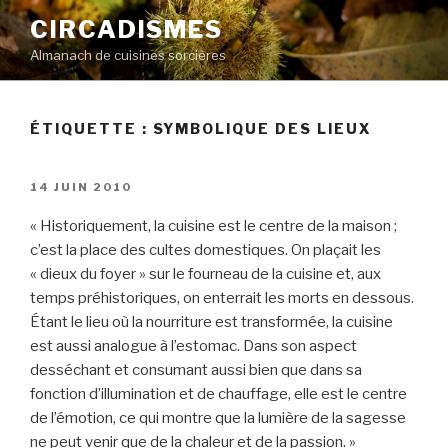
Aller
CIRCADISMES
au
Almanach de cuisines sorcières
contenu
principal
ÉTIQUETTE :
SYMBOLIQUE DES LIEUX
PUBLIÉ
14 JUIN 2010
LE
« Historiquement, la cuisine est le centre de la maison ;
c’est la place des cultes domestiques. On plaçait les
« dieux du foyer » sur le fourneau de la cuisine et, aux
temps préhistoriques, on enterrait les morts en dessous.
Étant le lieu où la nourriture est transformée, la cuisine
est aussi analogue à l’estomac. Dans son aspect
desséchant et consumant aussi bien que dans sa
fonction d’illumination et de chauffage, elle est le centre
de l’émotion, ce qui montre que la lumière de la sagesse
ne peut venir que de la chaleur et de la passion. »