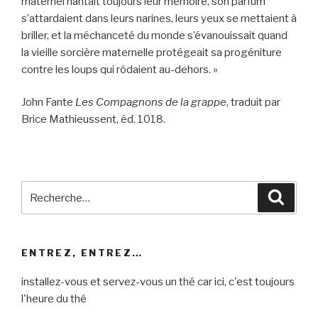
maternel hantait toujours leur mémoire, son parfum
s’attardaient dans leurs narines, leurs yeux se mettaient à
briller, et la méchanceté du monde s’évanouissait quand
la vieille sorcière maternelle protégeait sa progéniture
contre les loups qui rôdaient au-dehors. »
John Fante
Les Compagnons de la grappe
, traduit par
Brice Mathieussent, éd. 1018.
Recherche
Reche
pour
:
ENTREZ, ENTREZ…
installez-vous et servez-vous un thé car ici, c'est toujours
l'heure du thé