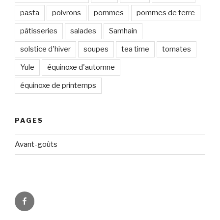
pasta
poivrons
pommes
pommes de terre
pâtisseries
salades
Samhain
solstice d'hiver
soupes
tea time
tomates
Yule
équinoxe d'automne
équinoxe de printemps
PAGES
Avant-goûts
Circadismes
sur