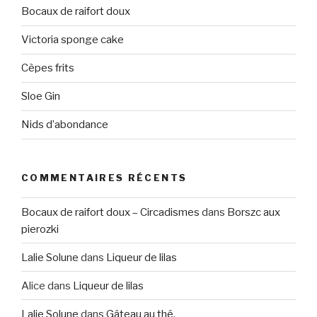
Bocaux de raifort doux
Victoria sponge cake
Cèpes frits
Sloe Gin
Nids d’abondance
COMMENTAIRES RÉCENTS
Bocaux de raifort doux – Circadismes
dans
Borszc aux
pierozki
Lalie Solune
dans
Liqueur de lilas
Alice
dans
Liqueur de lilas
Lalie Solune
dans
Gâteau au thé.