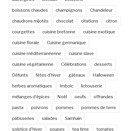
boissons chaudes
champignons
Chandeleur
chaudrons mijotés
chocolat
citations
citron
courgettes
cuisine bretonne
cuisine exotique
cuisine florale
Cuisine germanique
cuisine méditerranéenne
cuisine slave
cuisine végétarienne
Célébrations
desserts
Défunts
fêtes d'hiver
gâteaux
Halloween
herbes aromatiques
Imbolc
lichouserie
mélanges d'épices
Noël
oeufs
offrandes
pasta
poivrons
pommes
pommes de terre
pâtisseries
salades
Samhain
solstice d'hiver
soupes
tea time
tomates