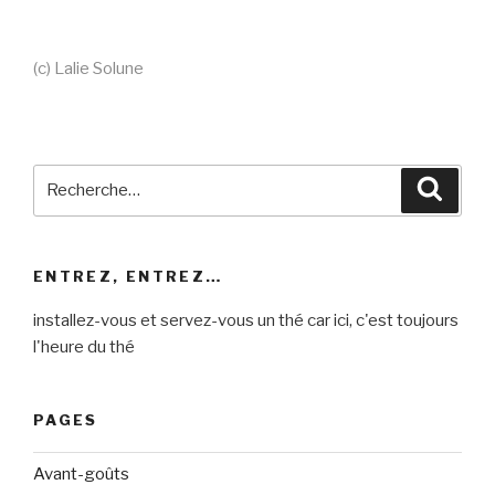
(c) Lalie Solune
Recherche
Reche
pour
:
ENTREZ, ENTREZ…
installez-vous et servez-vous un thé car ici, c'est toujours
l'heure du thé
PAGES
Avant-goûts