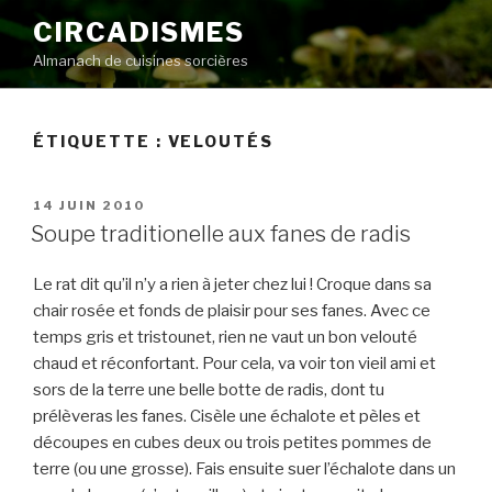
Aller
CIRCADISMES
au
Almanach de cuisines sorcières
contenu
principal
ÉTIQUETTE :
VELOUTÉS
PUBLIÉ
14 JUIN 2010
LE
Soupe traditionelle aux fanes de radis
Le rat dit qu’il n’y a rien à jeter chez lui ! Croque dans sa
chair rosée et fonds de plaisir pour ses fanes. Avec ce
temps gris et tristounet, rien ne vaut un bon velouté
chaud et réconfortant. Pour cela, va voir ton vieil ami et
sors de la terre une belle botte de radis, dont tu
prélèveras les fanes. Cisèle une échalote et pèles et
découpes en cubes deux ou trois petites pommes de
terre (ou une grosse). Fais ensuite suer l’échalote dans un