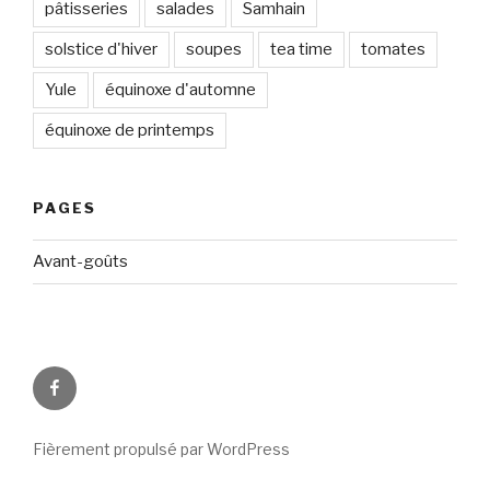
pâtisseries
salades
Samhain
solstice d'hiver
soupes
tea time
tomates
Yule
équinoxe d'automne
équinoxe de printemps
PAGES
Avant-goûts
Circadismes
sur
FB
Fièrement propulsé par WordPress