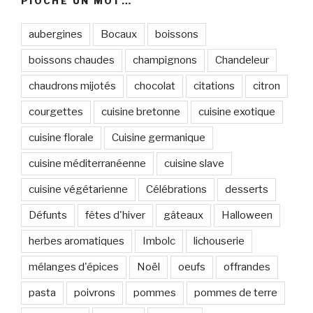
PIOCHE UN MOT…
aubergines
Bocaux
boissons
boissons chaudes
champignons
Chandeleur
chaudrons mijotés
chocolat
citations
citron
courgettes
cuisine bretonne
cuisine exotique
cuisine florale
Cuisine germanique
cuisine méditerranéenne
cuisine slave
cuisine végétarienne
Célébrations
desserts
Défunts
fêtes d'hiver
gâteaux
Halloween
herbes aromatiques
Imbolc
lichouserie
mélanges d'épices
Noël
oeufs
offrandes
pasta
poivrons
pommes
pommes de terre