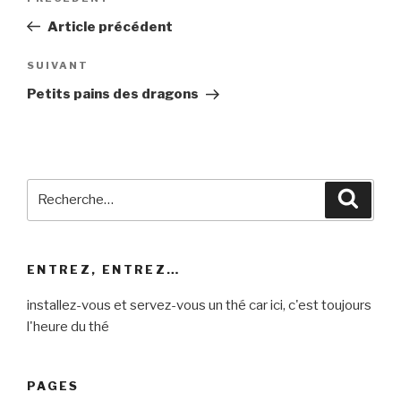
de
précédent
Article précédent
l’article
Article
SUIVANT
suivant
Petits pains des dragons
Recherche
Reche
pour
:
ENTREZ, ENTREZ…
installez-vous et servez-vous un thé car ici, c'est toujours
l'heure du thé
PAGES