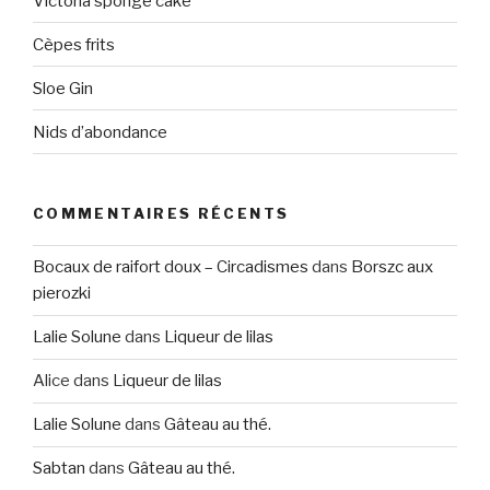
Victoria sponge cake
Cèpes frits
Sloe Gin
Nids d’abondance
COMMENTAIRES RÉCENTS
Bocaux de raifort doux – Circadismes
dans
Borszc aux
pierozki
Lalie Solune
dans
Liqueur de lilas
Alice
dans
Liqueur de lilas
Lalie Solune
dans
Gâteau au thé.
Sabtan
dans
Gâteau au thé.