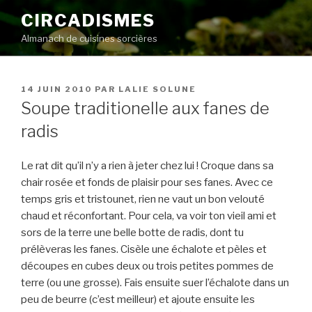
Aller
CIRCADISMES
au
Almanach de cuisines sorcières
contenu
principal
PUBLIÉ
14 JUIN 2010
PAR
LALIE SOLUNE
LE
Soupe traditionelle aux fanes de
radis
Le rat dit qu’il n’y a rien à jeter chez lui ! Croque dans sa
chair rosée et fonds de plaisir pour ses fanes. Avec ce
temps gris et tristounet, rien ne vaut un bon velouté
chaud et réconfortant. Pour cela, va voir ton vieil ami et
sors de la terre une belle botte de radis, dont tu
prélèveras les fanes. Cisèle une échalote et pèles et
découpes en cubes deux ou trois petites pommes de
terre (ou une grosse). Fais ensuite suer l’échalote dans un
peu de beurre (c’est meilleur) et ajoute ensuite les